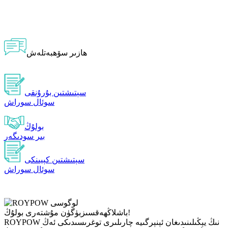
ھازىر سۆھبەتلەش
سېتىشتىن بۇرۇنقى
سوئال سوراش
بولۇڭ
بىر سودىگەر
سېتىشتىن كېيىنكى
سوئال سوراش
بۈگۈن مۇشتەرى بولۇڭ!
باشلاڭ
ھەقسىز
ROYPOW نىڭ يېڭىلىنىدىغان ئېنېرگىيە چارىلىرى توغرىسىدىكى ئەڭ