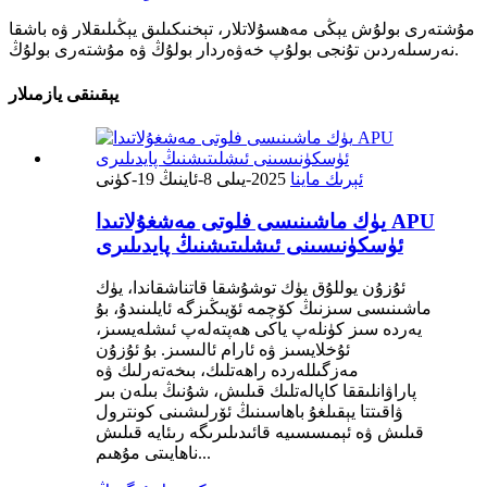
مۇشتەرى بولۇش
يېڭى مەھسۇلاتلار، تېخنىكىلىق يېڭىلىقلار ۋە باشقا
نەرسىلەردىن تۇنجى بولۇپ خەۋەردار بولۇڭ ۋە مۇشتەرى بولۇڭ.
يېقىنقى يازمىلار
ئېرىك ماينا
2025-يىلى 8-ئاينىڭ 19-كۈنى
يۈك ماشىنىسى فلوتى مەشغۇلاتىدا APU
ئۈسكۈنىسىنى ئىشلىتىشنىڭ پايدىلىرى
ئۇزۇن يوللۇق يۈك توشۇشقا قاتناشقاندا، يۈك
ماشىنىسى سىزنىڭ كۆچمە ئۆيىڭىزگە ئايلىنىدۇ، بۇ
يەردە سىز كۈنلەپ ياكى ھەپتەلەپ ئىشلەيسىز،
ئۇخلايسىز ۋە ئارام ئالىسىز. بۇ ئۇزۇن
مەزگىللەردە راھەتلىك، بىخەتەرلىك ۋە
پاراۋانلىققا كاپالەتلىك قىلىش، شۇنىڭ بىلەن بىر
ۋاقىتتا يېقىلغۇ باھاسىنىڭ ئۆرلىشىنى كونترول
قىلىش ۋە ئېمىسسىيە قائىدىلىرىگە رىئايە قىلىش
ناھايىتى مۇھىم...