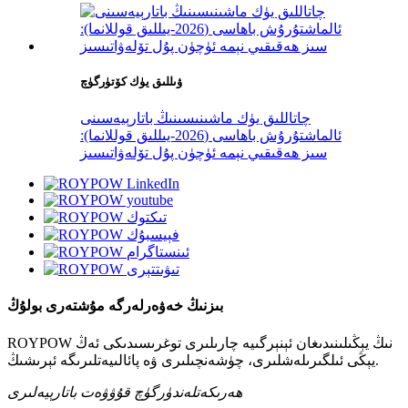
ۋىللىق يۈك كۆتۈرگۈچ
چاتاللىق يۈك ماشىنىسىنىڭ باتارېيەسىنى
ئالماشتۇرۇش باھاسى (2026-يىللىق قوللانما):
سىز ھەقىقىي نېمە ئۈچۈن پۇل تۆلەۋاتىسىز
بىزنىڭ خەۋەرلەرگە مۇشتەرى بولۇڭ
ROYPOW نىڭ يېڭىلىنىدىغان ئېنېرگىيە چارىلىرى توغرىسىدىكى ئەڭ
يېڭى ئىلگىرىلەشلىرى، چۈشەنچىلىرى ۋە پائالىيەتلىرىگە ئېرىشىڭ.
ھەرىكەتلەندۈرگۈچ قۇۋۋەت باتارېيەلىرى