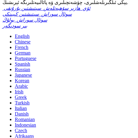
يېڭى ئىلگىرىلەشلىرى، چۈشەنچىلىرى ۋە پائالىيەتلىرىگە ئېرىشىڭ.
ئۆي
ھازىر سۆھبەتلەش
سېتىشتىن بۇرۇنقى
سوئال سوراش
سېتىشتىن كېيىنكى
سوئال سوراش
بولۇڭ
بىر سودىگەر
English
Chinese
French
German
Portuguese
Spanish
Russian
Japanese
Korean
Arabic
Irish
Greek
Turkish
Italian
Danish
Romanian
Indonesian
Czech
Afrikaans