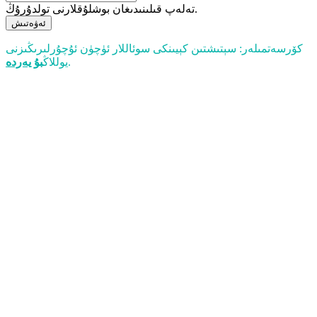
تەلەپ قىلىنىدىغان بوشلۇقلارنى تولدۇرۇڭ.
ئەۋەتىش
كۆرسەتمىلەر: سېتىشتىن كېيىنكى سوئاللار ئۈچۈن ئۇچۇرلىرىڭىزنى
.
يوللاڭ
بۇ يەردە