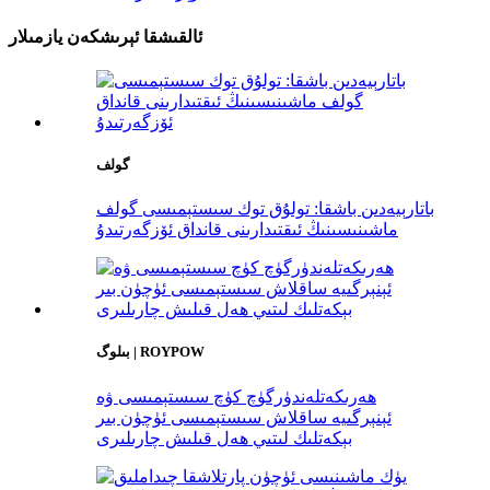
ئالقىشقا ئېرىشكەن يازمىلار
گولف
باتارېيەدىن باشقا: تولۇق توك سىستېمىسى گولف
ماشىنىسىنىڭ ئىقتىدارىنى قانداق ئۆزگەرتىدۇ
بىلوگ | ROYPOW
ھەرىكەتلەندۈرگۈچ كۈچ سىستېمىسى ۋە
ئېنېرگىيە ساقلاش سىستېمىسى ئۈچۈن بىر
بېكەتلىك لىتىي ھەل قىلىش چارىلىرى