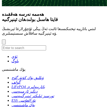
ھەممە نەرسە ھەققىدە
قايتا ھاسىل بولىدىغان ئېنېرگىيە
لىتىي باتارېيە تېخنىكىسىغا ئائىت ئەڭ يېڭى ئۇچۇرلارغا ئېرىشىڭ
ۋە ئېنېرگىيە ساقلاش سىستېمىلىرى.
ئۆي
بلوگ
يۈك ماشىنىسى
ۋىللىق يۈك كۆتۈرگۈچ
گولف
LiFePO4 باتارېيەلىرى
دېڭىز ئارمىيەسى
تورسىز ئېلېكتر ئېنېرگىيەسى
ESS تۇرالغۇسى
يۈك ماشىنىسى