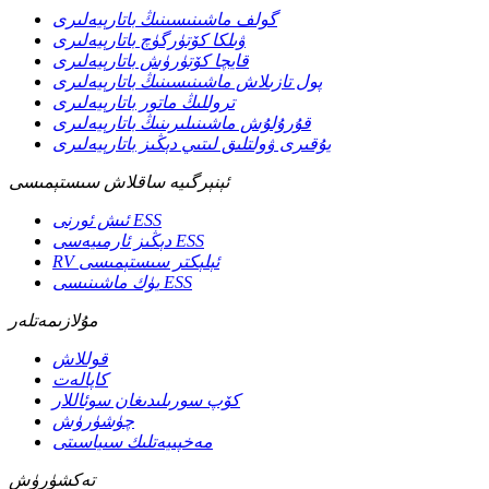
گولف ماشىنىسىنىڭ باتارېيەلىرى
ۋىلكا كۆتۈرگۈچ باتارېيەلىرى
قايچا كۆتۈرۈش باتارېيەلىرى
پول تازىلاش ماشىنىسىنىڭ باتارېيەلىرى
تروللىڭ ماتور باتارېيەلىرى
قۇرۇلۇش ماشىنىلىرىنىڭ باتارېيەلىرى
يۇقىرى ۋولتلىق لىتىي دېڭىز باتارېيەلىرى
ئېنېرگىيە ساقلاش سىستېمىسى
ئىش ئورنى ESS
دېڭىز ئارمىيەسى ESS
RV ئېلېكتر سىستېمىسى
يۈك ماشىنىسى ESS
مۇلازىمەتلەر
قوللاش
كاپالەت
كۆپ سورىلىدىغان سوئاللار
چۈشۈرۈش
مەخپىيەتلىك سىياسىتى
تەكشۈرۈش