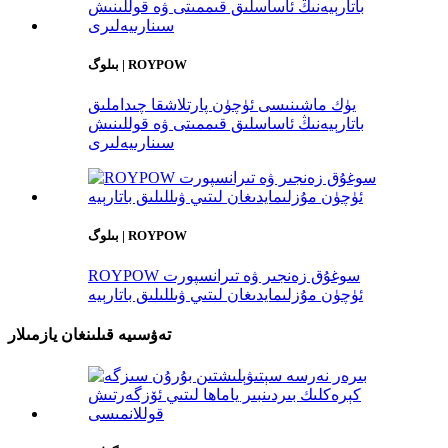
بىلوگ | ROYPOW
يۈك ماشىنىسى ئۈچۈن پارتلاشقا چىداملىق
باتارېيەنىڭ ئاساسلىق قىممىتى ۋە قوللىنىش
سىنارىيەلىرى
بىلوگ | ROYPOW
ROYPOW سوغۇق زەنجىر ۋە تىرانسپورت
ئۈچۈن مۇزلىمايدىغان لىتىي ۋىللىلىق باتارېيە
تەۋسىيە قىلىنغان يازمىلار