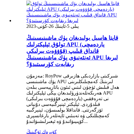
2023-يىلى 5-ئاينىڭ 26-كۈنى
قايتا ھاسىل بولىدىغان يۈك ماشىنىسىنىڭ
تولۇق ئېلېكترلىك APU (ياردەمچى
قۇۋۋەت بىرلىكى) قانداق قىلىپ
ئەنئەنىۋى يۈك ماشىنىسىنىڭ APU لىرىغا
رىقابەت كۆرسىتىدۇ؟
مەزمۇن: RoyPow شىركىتى بازاردىكى ھازىرقى
يۈك ماشىنىسى APU لىرىنىڭ كەمچىلىكلىرىنى
ھەل قىلىش ئۈچۈن لىتىي ئىئون باتارېيەسى بىلەن
ھەرىكەتلەندۈرۈلىدىغان يېڭى ئېلېكترلىك APU
(ياردەمچى قۇۋۋەت بىرلىكى) نى تەرەققىي
قىلدۇردى. ئېلېكتر ئېنېرگىيەسى دۇنيانى
ئۆزگەرتتى. قانداقلا بولمىسۇن، ئېنېرگىيە
كەمچىللىكى ۋە تەبىئىي ئاپەتلەر بارغانسېرى
كۆپىيىۋاتىدۇ ۋە ئېغىرلىشىۋاتىدۇ...
كۆپرەك ئۆگىنىڭ