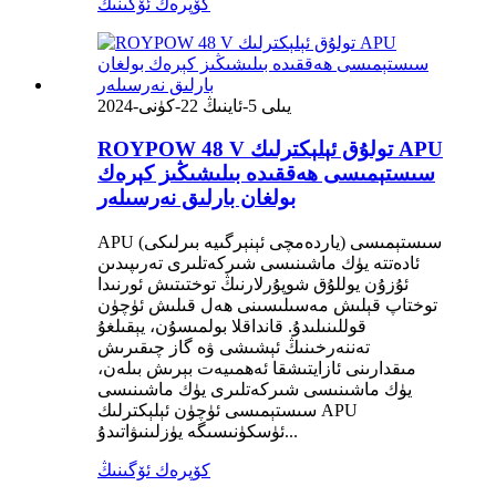
كۆپرەك ئۆگىنىڭ
2024-يىلى 5-ئاينىڭ 22-كۈنى
ROYPOW 48 V تولۇق ئېلېكترلىك APU
سىستېمىسى ھەققىدە بىلىشىڭىز كېرەك
بولغان بارلىق نەرسىلەر
APU (ياردەمچى ئېنېرگىيە بىرلىكى) سىستېمىسى
ئادەتتە يۈك ماشىنىسى شىركەتلىرى تەرىپىدىن
ئۇزۇن يوللۇق شوپۇرلارنىڭ توختىتىش ئورنىدا
توختاپ قېلىش مەسىلىسىنى ھەل قىلىش ئۈچۈن
قوللىنىلىدۇ. قانداقلا بولمىسۇن، يېقىلغۇ
تەننەرخىنىڭ ئېشىشى ۋە گاز چىقىرىش
مىقدارىنى ئازايتىشقا ئەھمىيەت بېرىش بىلەن،
يۈك ماشىنىسى شىركەتلىرى يۈك ماشىنىسى
سىستېمىسى ئۈچۈن ئېلېكترلىك APU
ئۈسكۈنىسىگە يۈزلىنىۋاتىدۇ...
كۆپرەك ئۆگىنىڭ