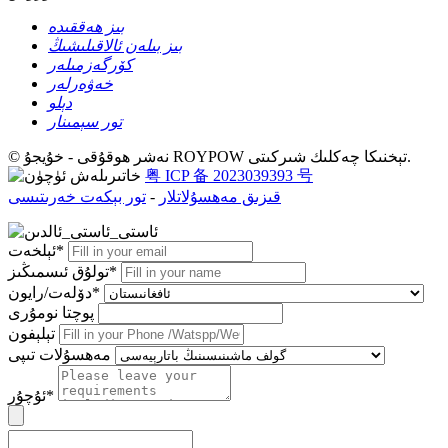
بىز ھەققىدە
بىز بىلەن ئالاقىلىشىڭ
كۆرگەزمىلەر
خەۋەرلەر
دېلو
تور سېمىنار
© نەشر ھوقۇقى - خۇيجۇ ROYPOW تېخنىكا چەكلىك شىركىتى.
粤 ICP 备 2023039393 号
قىزىق مەھسۇلاتلار
-
تور بېكەت خەرىتىسى
ئېلخەت*
تولۇق ئىسمىڭىز*
دۆلەت/رايون*
پوچتا نومۇرى
تېلېفون
مەھسۇلات تىپى
ئۇچۇر*