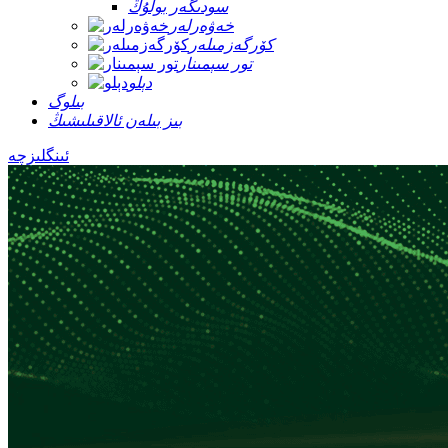
سودىگەر بولۇڭ
خەۋەرلەر
كۆرگەزمىلەر
تور سېمىنار
دېلو
بىلوگ
بىز بىلەن ئالاقىلىشىڭ
ئىنگلىزچە