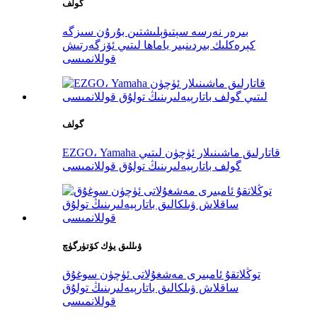
گولف
بىرەر نەرسە سېتىۋېلىشتىن بۇرۇن سىزگە
كېرەكلىك بىردىنبىر ياماھا لىتىي ئۆزگەرتىش
قوللانمىسى
گولف
EZGO، Yamaha قاتارلىق ماشىنىلار ئۈچۈن لىتىي
گولف باتارېيەلىرىنىڭ تولۇق قوللانمىسى
ۋىللىق يۈك كۆتۈرگۈچ
توڭلاتقۇ ئامبىرى مەشغۇلاتى ئۈچۈن سوغۇق
ساقلاش ۋىلكالىق باتارېيەلىرىنىڭ تولۇق
قوللانمىسى