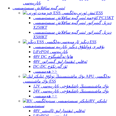
باتارېيەسى
ئېنېرگىيە ساقلاش سىستېمىسى
ئىش ئورنى ESS
كۆچمە ئېنېرگىيە ساقلاش سىستېمىسى PC15KT
دىزېل گېنېراتور ئېنېرگىيە ساقلاش سىستېمىسى
X250KT
دىزېل گېنېراتور ئېنېرگىيە ساقلاش سىستېمىسى
X500KT
دېڭىز ئارمىيەسى ESS
يۇقىرى ۋولتلۇق دېڭىز باتارېيە سىستېمىسى
LiFePO4 باتارېيەسى
48V DC ھاۋا تەڭشىگۈچ
48V ئەقلىي ئىقتىدارلىق گېنېراتور
DC-DC ئۆزگەرتكۈچ
ھەممىسى >>
يۈك ماشىنىسى ESS
12V يۈك ماشىنىسىنىڭ باشلىغۇچى باتارېيەسى
24V يۈك ماشىنىسىنىڭ باشلىغۇچى باتارېيەسى
ھەممىسى >>
RV ئېلېكتر
سىستېمىسى
48V ئەقلىي ئىقتىدارلىق ئالتېنتىر
LiFePO4 باتارېيەسى