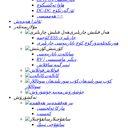
ھاۋا تەڭشىگۈچ
DC-DC ئۆزگەرتكۈچ
ھەممىسى >>
ئۇلترا ھەيدەش
مۇلازىمەتلەر
ھەل قىلىش چارىلىرى
كۆچمە ESS چارىلىرى
ھەرىكەتلەندۈرگۈچ كۈچ باتارېيەسى چارىلىرى
كۆزىتىش
سانائەت باتارېيەسى
RV / دېڭىز ماشىنىسى
ئېنېرگىيە ساقلاش
قوللاش
كاپالەت
كۆپ سورىلىدىغان
سوئاللار
چۈشۈرۈش
تەكشۈرۈش
بىز ھەققىدە
ماركا ئەلچىسى
كەسىپ
ساتقۇچىلار
ساتقۇچى تېپىڭ