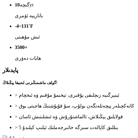
yr
گىچە
10
باتارېيە ئۆمرى
-4~131′F
ئىش مۇھىتى
3500+
ھايات دەۋرى
پايدىلار
گولف ماشىنىڭىزنى لىتىيغا يېڭىلاڭ!
> ئېنېرگىيە زىچلىقى يۇقىرى، تېخىمۇ مۇقىم ۋە ئىخچام
> كاتەكچىلەر پېچەتلەنگەن بولۇپ، سۇ قۇيۇشنىڭ ھاجىتى يوق
> قولايلىق يېڭىلاش، ئالماشتۇرۇش ۋە ئىشلىتىش ئاسان
> 5 يىللىق كاپالەت سىزگە خاتىرجەملىك ئېلىپ كېلىدۇ