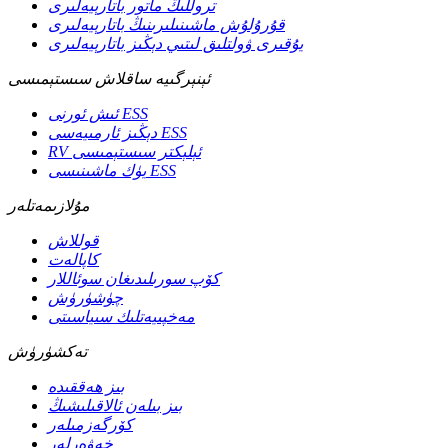
تروللىڭ ماتور باتارېيەلىرى
قۇرۇلۇش ماشىنىلىرىنىڭ باتارېيەلىرى
يۇقىرى ۋولتلىق لىتىي دېڭىز باتارېيەلىرى
ئېنېرگىيە ساقلاش سىستېمىسى
ئىش ئورنى ESS
دېڭىز ئارمىيەسى ESS
RV ئېلېكتر سىستېمىسى
يۈك ماشىنىسى ESS
مۇلازىمەتلەر
قوللاش
كاپالەت
كۆپ سورىلىدىغان سوئاللار
چۈشۈرۈش
مەخپىيەتلىك سىياسىتى
تەكشۈرۈش
بىز ھەققىدە
بىز بىلەن ئالاقىلىشىڭ
كۆرگەزمىلەر
خەۋەرلەر