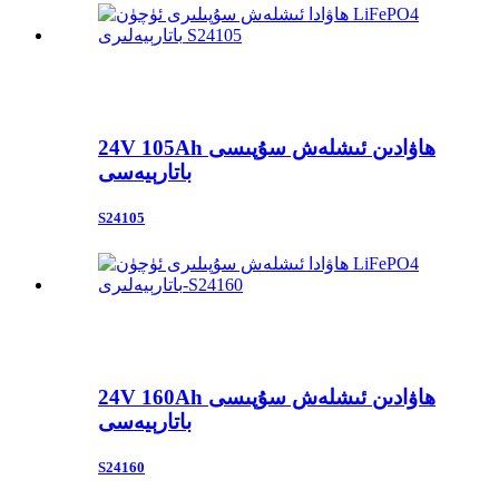
24V 105Ah ھاۋادىن ئىشلەش سۇپىسى
باتارېيەسى
S24105
24V 160Ah ھاۋادىن ئىشلەش سۇپىسى
باتارېيەسى
S24160