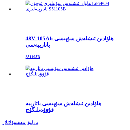
48V 105Ah ھاۋادىن ئىشلەش سۇپىسى
باتارېيەسى
S51105B
ھاۋادىن ئىشلەش سۇپىسى باتارېيە
قۇۋۋەتلىگۈچ
بارلىق مەھسۇلاتلار