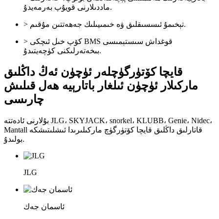
ماددىلارنى قويۇپ بەرمەيدۇ.
> تېخىمۇ ئىسسىقلىق ۋە خىمىيىلىك جەھەتتىن مۇقىم.
> كۆپ خىل ئىچكى BMS قوغداش سىستېمىسى
بىخەتەرلىكنى كۈچەيتىدۇ.
قايچا كۆتۈرگۈچلەر ئۈچۈن ئەڭ داڭلىق
ماركىلار ئۈچۈن ئىلغار باتارېيە ھەل قىلىش
چارىسى
بۇلارنى ئادەتتە JLG، SKYJACK، snorkel، KLUBB، Genie، Nidec،
Mantall قاتارلىق داڭلىق قايچا كۆتۈرگۈچ ماركىلىرىدا ئىشلىتىشكە
بولىدۇ.
JLG
ئاسمان جەك