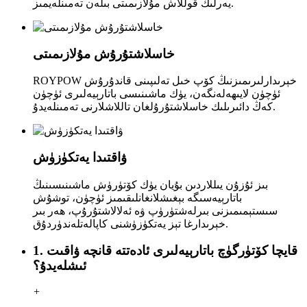
يەرلىك قوللاش مۇلازىمىتى بىلەن تەمىنلەيمىز.
خاسلاشتۇرۇش مۇلازىمىتى
ROYPOW خېرىدارلىرىمىزنىڭ كۆپ خىل تەلىپىنى قاندۇرۇش
ئۈچۈن لايىھەلەنگەن، يۈك ماشىنىسى باتارېيەلىرى ئۈچۈن
كەڭ دائىرىلىك خاسلاشتۇرۇلغان تاللاشلارنى تەمىنلەيدۇ.
ۋاقتىدا يەتكۈزۈش
بىز ئۇزۇن يىللاردىن بۇيان يۈك كۆتۈرۈش ماشىنىسىنىڭ
باتارېيەسىگە بېغىشلانغانلىقىمىز ئۈچۈن، توشۇش
سىستېمىمىزنى بىرلەشتۈرۈپ ۋە ئەلالاشتۇرۇپ، ھەر بىر
خېرىدارغا تېز يەتكۈزۈشنى كاپالەتلەندۈردۇق.
1. قايچا كۆتۈرگۈچ باتارېيەلىرى ئادەتتە قانچە ۋاقىت
ئىشلەيدۇ؟
+