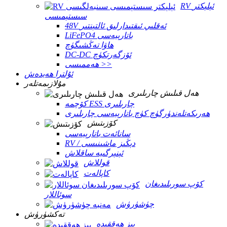
RV ئېلېكتر
سىستېمىسى
48V ئەقلىي ئىقتىدارلىق ئالتېنتىر
LiFePO4 باتارېيەسى
ھاۋا تەڭشىگۈچ
DC-DC ئۆزگەرتكۈچ
ھەممىسى >>
ئۇلترا ھەيدەش
مۇلازىمەتلەر
ھەل قىلىش چارىلىرى
كۆچمە ESS چارىلىرى
ھەرىكەتلەندۈرگۈچ كۈچ باتارېيەسى چارىلىرى
كۆزىتىش
سانائەت باتارېيەسى
RV / دېڭىز ماشىنىسى
ئېنېرگىيە ساقلاش
قوللاش
كاپالەت
كۆپ سورىلىدىغان
سوئاللار
چۈشۈرۈش
تەكشۈرۈش
بىز ھەققىدە