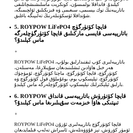
كېلىدۇ. قانداقلا بولمىسۇن، كونكرېت ماسلىشىشچانلىقى
باتارېيەنىڭ توك بېسىمى، سىغىمى ۋە فىزىكىلىق ئۆلچىمىگە،
شۇنداقلا ئۈسكۈنىلەرنىڭ تەلىپىگە باغلىق.
5. ROYPOW LiFePO4 قايچا كۆتۈرگۈچ
باتارېيەسى قايسى ماركىلىق قايچا كۆتۈرگۈچلەرگە
ماس كېلىدۇ؟
+
ROYPOW LiFePO4 باتارېيەلىرى كۆپ ئىقتىدارلىق بولۇپ،
ھەر خىل ھاۋادىن ئىشلىنىدىغان سۇپىلارغا، مەسىلەن،
كۆتۈرگۈچ، قايچا كۆتۈرگۈچ، ماچتا كۆتۈرگۈچ، ئۆمۈچۈك
كۆتۈرگۈچ، تېلېسكوپ بوم، بوغۇملۇق قول كۆتۈرگۈچ ۋە
بارلىق ئېلېكترلىك تېلېسكوپ كۆتۈرگۈچلەرگە ماس كېلىدۇ.
6. ROYPOW قايچا كۆتۈرۈش باتارېيەسى قانداق
تىپتىكى ھاۋا خىزمەت سۇپىلىرىغا ماس كېلىدۇ؟
+
ROYPOW LiFePO4 قايچا كۆتۈرگۈچ باتارېيەلىرى ئۇزۇن
ئۆمۈر كۆرۈش، تېز قۇۋۋەتلەش، ئاسراش تەلەپ قىلمايدىغان