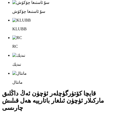
سۇ ئاستىغا چۆكۈش
KLUBB
RC
نىدېك
مانتال
قايچا كۆتۈرگۈچلەر ئۈچۈن ئەڭ داڭلىق
ماركىلار ئۈچۈن ئىلغار باتارېيە ھەل قىلىش
چارىسى