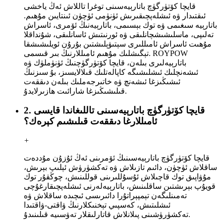
قايچا كۆتۈرگۈچ باتارېيەسىنى توغرا تاللاش ئەڭ ياخشى
ئىقتىدار ۋە ئىشلەپچىقىرىش ئۈنۈمى ئۈچۈن ئىنتايىن مۇھىم.
باتارېيە سىغىمى ۋە توك بېسىمى، باتارېيەنىڭ ئۆمرى، ئاسراش
تەلىپى، ماسلىشىشچانلىقى ۋە ئورنىتىش ئاسانلىقى، شۇنداقلا
مۇھىت ئاسراش ئامىللىرى سېتىۋېلىشتىن بۇرۇن ئويلىشىشقا
تېگىشلىك مۇھىم ئامىللارنىڭ بىر قىسمى. ROYPOW
باتارېيەلىرى بىلەن، قايچا كۆتۈرگۈچنىڭ ئۈنۈملۈك ۋە
ئىشەنچلىك ئىشلىشىگە كاپالەتلىك قىلالايسىز، بۇ سىزنىڭ
ئىشىڭىزغا ئىشەنچ ۋە خاتىرجەملىك بىلەن دىققەت
قىلىشىڭىزغا شارائىت ھازىرلايدۇ.
2. قايچا كۆتۈرگۈچ باتارېيەسىنى تاللىغاندا قايسى
ئامىللارغا دىققەت قىلىشىم كېرەك؟
+
قايچا كۆتۈرگۈچ باتارېيەسىنىڭ ئۆمرىنى ئەڭ ئۇزۇن مۇددەت
ساقلاش ئۈچۈن، دائىم تازىلاش ۋە تەكشۈرۈش ئېلىپ بېرىش،
مۇۋاپىق توك قاچىلاش ئۇسۇللىرىنى قوللىنىش، چوڭقۇر توك
قويۇپ بېرىشتىن ساقلىنىش، باتارېيەلەرنى ئىشلەپچىقارغۇچى
تەمىنلىگەن تېمپېراتۇرا دائىرىسى ئىچىدە ساقلاش ۋە
ئىشلىتىش، كەسپىي تېخنىكلارنىڭ ۋاقتى-ۋاقتىدا
تەكشۈرۈشىنى پىلانلاش قاتارلىقلار تەۋسىيە قىلىنىدۇ.