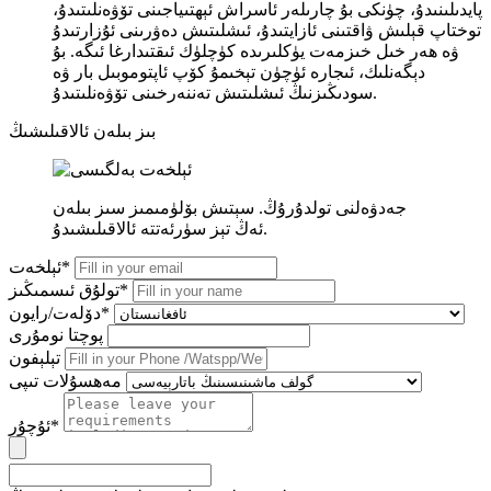
پايدىلىنىدۇ، چۈنكى بۇ چارىلەر ئاسراش ئېھتىياجىنى تۆۋەنلىتىدۇ،
توختاپ قېلىش ۋاقتىنى ئازايتىدۇ، ئىشلىتىش دەۋرىنى ئۇزارتىدۇ
ۋە ھەر خىل خىزمەت يۈكلىرىدە كۈچلۈك ئىقتىدارغا ئىگە. بۇ
دېگەنلىك، ئىجارە ئۈچۈن تېخىمۇ كۆپ ئاپتوموبىل بار ۋە
سودىڭىزنىڭ ئىشلىتىش تەننەرخىنى تۆۋەنلىتىدۇ.
بىز بىلەن ئالاقىلىشىڭ
جەدۋەلنى تولدۇرۇڭ. سېتىش بۆلۈمىمىز سىز بىلەن
ئەڭ تېز سۈرئەتتە ئالاقىلىشىدۇ.
ئېلخەت*
تولۇق ئىسمىڭىز*
دۆلەت/رايون*
پوچتا نومۇرى
تېلېفون
مەھسۇلات تىپى
ئۇچۇر*