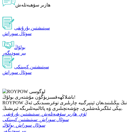
ھازىر سۆھبەتلەش
سېتىشتىن بۇرۇنقى
سوئال سوراش
بولۇڭ
بىر سودىگەر
سېتىشتىن كېيىنكى
سوئال سوراش
بۈگۈن مۇشتەرى بولۇڭ!
باشلاڭ
ھەقسىز
ROYPOW نىڭ يېڭىلىنىدىغان ئېنېرگىيە چارىلىرى توغرىسىدىكى ئەڭ
يېڭى ئىلگىرىلەشلىرى، چۈشەنچىلىرى ۋە پائالىيەتلىرىگە ئېرىشىڭ.
ئۆي
ھازىر سۆھبەتلەش
سېتىشتىن بۇرۇنقى
سوئال سوراش
سېتىشتىن كېيىنكى
سوئال سوراش
بولۇڭ
بىر سودىگەر