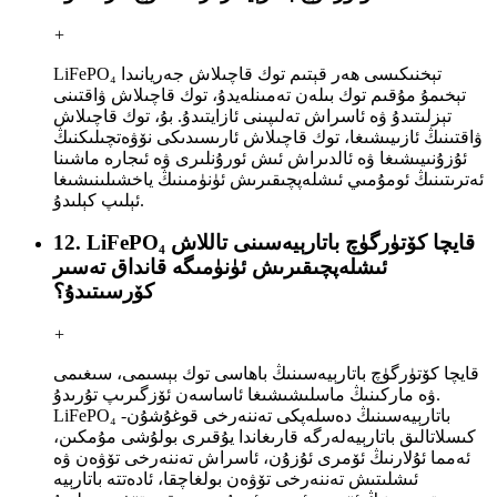
+
LiFePO₄ تېخنىكىسى ھەر قېتىم توك قاچىلاش جەريانىدا
تېخىمۇ مۇقىم توك بىلەن تەمىنلەيدۇ، توك قاچىلاش ۋاقتىنى
تېزلىتىدۇ ۋە ئاسراش تەلىپىنى ئازايتىدۇ. بۇ، توك قاچىلاش
ۋاقتىنىڭ ئازىيىشىغا، توك قاچىلاش ئارىسىدىكى نۆۋەتچىلىكنىڭ
ئۇزۇنىيىشىغا ۋە ئالدىراش ئىش ئورۇنلىرى ۋە ئىجارە ماشىنا
ئەترىتىنىڭ ئومۇمىي ئىشلەپچىقىرىش ئۈنۈمىنىڭ ياخشىلىنىشىغا
ئېلىپ كېلىدۇ.
12. LiFePO₄ قايچا كۆتۈرگۈچ باتارېيەسىنى تاللاش
ئىشلەپچىقىرىش ئۈنۈمىگە قانداق تەسىر
كۆرسىتىدۇ؟
+
قايچا كۆتۈرگۈچ باتارېيەسىنىڭ باھاسى توك بېسىمى، سىغىمى
ۋە ماركىنىڭ ماسلىشىشىغا ئاساسەن ئۆزگىرىپ تۇرىدۇ.
LiFePO₄ باتارېيەسىنىڭ دەسلەپكى تەننەرخى قوغۇشۇن-
كىسلاتالىق باتارېيەلەرگە قارىغاندا يۇقىرى بولۇشى مۇمكىن،
ئەمما ئۇلارنىڭ ئۆمرى ئۇزۇن، ئاسراش تەننەرخى تۆۋەن ۋە
ئىشلىتىش تەننەرخى تۆۋەن بولغاچقا، ئادەتتە باتارېيە