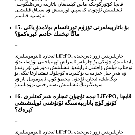
قايچا كۆتۈرگۈچكە ماس كېلىدىغان باتارېيە زەرەتلىگۈچنى
ئىشلىتىش ئۈچۈن، كەسپىي ئورنىتىش ۋە سىناق قىلىشنى
تەۋسىيە قىلىمىز.
15. بۇ باتارېيەلەرنى ئۆزۈم ئورناتسام بولامدۇ ياكى
ماڭا تېخنىك خادىم كېرەكمۇ؟
+
ئىجارە ئاپتوموبىللىرى LiFePO₄ چارىلىرىدىن زور دەرىجىدە
پايدىلىنىدۇ، چۈنكى بۇ چارىلەر ئاسراش ئېھتىياجىنى تۆۋەنلىتىدۇ،
توختاپ قېلىش ۋاقتىنى ئازايتىدۇ، ئىشلىتىش دەۋرىنى ئۇزارتىدۇ
ۋە ھەر خىل خىزمەت يۈكلىرىدە كۈچلۈك ئىقتىدارغا ئىگە. بۇ
دېگەنلىك، ئىجارە ئۈچۈن تېخىمۇ كۆپ ئاپتوموبىل بار ۋە
سودىڭىزنىڭ ئىشلىتىش تەننەرخىنى تۆۋەنلىتىدۇ.
16. نېمە ئۈچۈن ئىجارە شىركەتلىرى LiFePO₄ قايچا
كۆتۈرگۈچ باتارېيەسىگە ئۆتۈشنى ئويلىشىشى
كېرەك؟
+
ئىجارە ئاپتوموبىللىرى LiFePO₄ چارىلىرىدىن زور دەرىجىدە