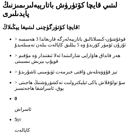
لىتىي قايچا كۆتۈرۈش باتارېيەلىرىمىزنىڭ
پايدىلىرى
قايچا كۆتۈرگۈچنى لىتىيغا يېڭىلاڭ!
> قوغۇشۇن-كىسلاتالىق باتارېيەلەرگە قارىغاندا 3 ھەسسە
ئۇزۇن ئۆمۈر كۆرىدۇ ۋە 5 يىللىق كاپالەت بىلەن تەمىنلەيدۇ
> ھەر قانداق ھاۋارايى شارائىتىدا ئەلا ئىقتىدار ۋە مۇقىم
قويۇپ بېرىش نىسبىتى
> تېز قۇۋۋەتلەش ۋاقتى خىزمەت ئۈنۈمىنى ئاشۇرىدۇ
> سۇ تولۇقلاش ياكى ئېلېكترولىت تەكشۈرۈشنىڭ ھاجىتى
يوق، ئاسراشقا ھاجەتسىز
0
ئاسراش
5
yr
كاپالەت