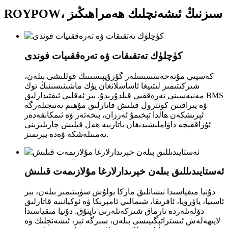
ROYPOW، سىزنىڭ ئىشەنچلىك ھەمراھىڭىز
كۈچلۈك تەتقىقات ۋە تەرەققىيات فوندى
كەسپىي مۇتەخەسسىسلەر گۇرۇپپىسىنىڭ قوللىشى بىلەن،
شىركىتىمىز لىتىيغا ئاساسلانغان يۈك ماشىنىسىنىڭ توك
مەنبەسىنى تەرەققىي قىلدۇرىدۇ. بىز ئەقلىي ئىقتىدارلىق BMS
ۋە يىراقتىن كونترول قىلىش قاتارلىق مۇھىم نەتىجىلەرگە
ئېرىشكەن ھالدا تېخىمۇ ئەرزان، بىخەتەر ۋە ئىمكانقەدەر
ئۇزاققىچە داۋاملىشىدىغان باتارېيە ھەل قىلىش چارىلىرىنى
تەمىنلەشكە ۋەدە بېرىمىز.
ئەستايىدىللىق بىلەن خېرىدارلارغا مۇلازىمەت قىلىش
دۇنيا مىقياسىدا نىشانلىق ماركا بولۇش سۈپىتىمىز بىلەن، بىز
ئاسىيا، ياۋروپا، ئافرىقا، شىمالىي ئامېرىكا ۋە ئوكيانىيە قاتارلىق
دۆلەتلەردە تارماق شىركەتلەرنى تاپتۇق. دۇنيا مىقياسىدا
لايىھەلەش ئىستراتېگىيىسى بىلەن، سىزگە تېز، ئىشەنچلىك ۋە