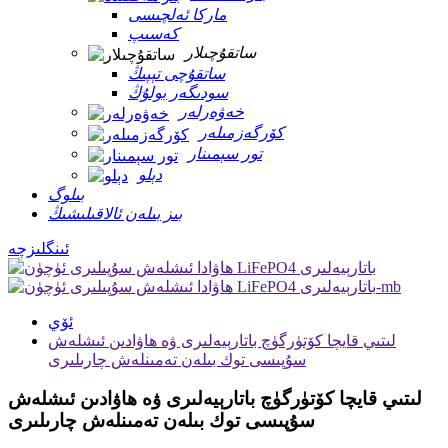
ماركا ئەلچىسى
كەسىپ
ساتقۇچىلار
ساتقۇچى تېپىڭ
سودىگەر بولۇڭ
خەۋەرلەر
كۆرگەزمىلەر
تور سېمىنار
دېلو
بىلوگ
بىز بىلەن ئالاقىلىشىڭ
ئىنگلىزچە
ئۆي
لىتىي قايچا كۆتۈرگۈچ باتارېيەلىرى ۋە ھاۋادىن ئىشلەش
سۇپىسى توك بىلەن تەمىنلەش چارىلىرى
لىتىي قايچا كۆتۈرگۈچ باتارېيەلىرى ۋە ھاۋادىن ئىشلەش
سۇپىسى توك بىلەن تەمىنلەش چارىلىرى