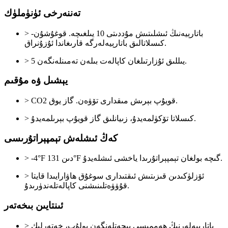
تەننەرخى ئۈنۈملۈك
> باتارېيەنىڭ ئىشلىتىش مۇددىتى 10 يىلغىچە. قوغۇشۇن-
كىسلاتالىق باتارېيەلەرگە قارىغاندا ئۇزۇنراق.
> 5 يىللىق ئۇزارتىلغان كاپالەت بىلەن تەمىنلەنگەن.
يېشىل ۋە مۇقىم
> CO2 قويۇپ بېرىش مىقدارى تۆۋەن. گاز يوق.
> كىسلاتا تۆكۈلمەيدۇ، زىيانلىق گاز قويۇپ بېرىلمەيدۇ.
كەڭ ئىشلەش تېمپېراتۇرىسى
> -4°F دىن 131°F گىچە بولغان تېمپېراتۇرىدا ياخشى ئىشلەيدۇ.
> ئۆزلۈكىدىن قىزىتىش ئىقتىدارى سوغۇق ھاۋارايىدا قايتا
قۇۋۋەتلىنىشنى كاپالەتلەندۈرىدۇ.
ئىنتايىن بىخەتەر
> باتارېيەلەرنىڭ ھەممىسى پېچەتلەنگەن بولۇپ، خەتەرلىك