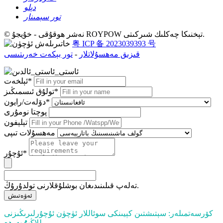
دېلو
تور سېمىنار
© نەشر ھوقۇقى - خۇيجۇ ROYPOW تېخنىكا چەكلىك شىركىتى.
粤 ICP 备 2023039393 号
قىزىق مەھسۇلاتلار
-
تور بېكەت خەرىتىسى
ئېلخەت*
تولۇق ئىسمىڭىز*
دۆلەت/رايون*
پوچتا نومۇرى
تېلېفون
مەھسۇلات تىپى
ئۇچۇر*
تەلەپ قىلىنىدىغان بوشلۇقلارنى تولدۇرۇڭ.
ئەۋەتىش
كۆرسەتمىلەر: سېتىشتىن كېيىنكى سوئاللار ئۈچۈن ئۇچۇرلىرىڭىزنى
.
يوللاڭ
بۇ يەردە