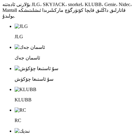
بۇلارنى ئادەتتە JLG، SKYJACK، snorkel، KLUBB، Genie، Nidec،
Mantall قاتارلىق داڭلىق قايچا كۆتۈرگۈچ ماركىلىرىدا ئىشلىتىشكە
بولىدۇ.
JLG
ئاسمان جەك
سۇ ئاستىغا چۆكۈش
KLUBB
RC