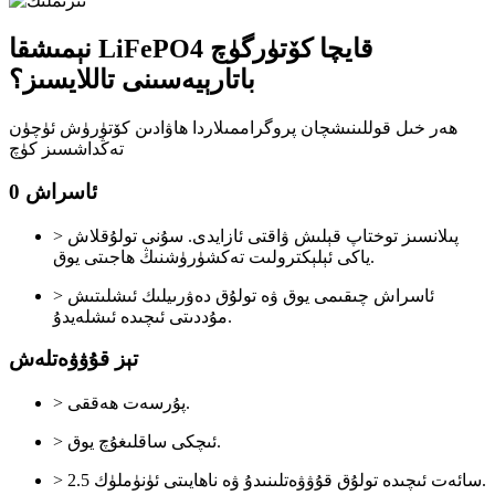
نېمىشقا LiFePO4 قايچا كۆتۈرگۈچ
باتارېيەسىنى تاللايسىز؟
ھەر خىل قوللىنىشچان پروگراممىلاردا ھاۋادىن كۆتۈرۈش ئۈچۈن
تەڭداشسىز كۈچ
0 ئاسراش
> پىلانسىز توختاپ قېلىش ۋاقتى ئازايدى. سۇنى تولۇقلاش
ياكى ئېلېكترولىت تەكشۈرۈشنىڭ ھاجىتى يوق.
> ئاسراش چىقىمى يوق ۋە تولۇق دەۋرىيلىك ئىشلىتىش
مۇددىتى ئىچىدە ئىشلەيدۇ.
تېز قۇۋۋەتلەش
> پۇرسەت ھەققى.
> ئىچكى ساقلىغۇچ يوق.
> 2.5 سائەت ئىچىدە تولۇق قۇۋۋەتلىنىدۇ ۋە ناھايىتى ئۈنۈملۈك.