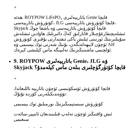
+
ھەئە. ROYPOW LiFePO₄ باتارېيەلىرى Genie قايچا
كۆتۈرۈش باتارېيەسى، JLG قايچا كۆتۈرۈش باتارېيەسى،
Skyjack قايچا كۆتۈرۈش باتارېيەسى ۋە باشقا چوڭ
ئىشلەپچىقارغۇچىلار قاتارلىق كەڭ دائىرىلىك ھاۋادىن ئىشلەش
سۇپىلىرىنىڭ ئورنىنى ئېلىش ياكى ئىقتىدارنى يۇقىرى كۆتۈرۈش
ئۈچۈن لايىھەلەنگەن، بۇنىڭ شەرتى توك بېسىمى ۋە AH
ئۆلچىمى ماشىنىڭىزنىڭ تەلىپىگە ماس كېلىشى كېرەك.
9. ROYPOW باتارېيەلىرى Genie، JLG ۋە
Skyjack قايچا كۆتۈرگۈچلىرى بىلەن ماس كېلەمدۇ؟
+
قايچا كۆتۈرۈش ئۈسكۈنىسى ئۈچۈن باتارېيە تاللىغاندا،
تۆۋەندىكىلەرنى كۆزدە تۇتۇڭ:
كۆتۈرۈش سىستېمىڭىزنىڭ نورمىلىق توك بېسىمى
ئىش ۋاقتىڭىز ئۈچۈن تەلەپ قىلىنىدىغان ئامپېر-سائەت
سىغىمى