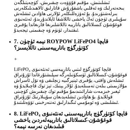
ئىشلىتىش، مۇقىم قۇۋۋەت چىقىرىش، كۈچەيتىلگەن
بىخەتەرلىك ۋە ئەقلىي باشقۇرۇش قاتارلىق ئالاھىدىلىكلەرنى
بىرلەشتۈرىدۇ. بۇ ئەۋزەللىكلەر ئۇلارنى ھاۋادىن ئىشلەش
سۇپىلىرى ئۈچۈن ئەڭ ياخشى تاللاشقا ئايلاندۇرىدۇ، ئەنئەنىۋى
قوغۇشۇن كىسلاتالىق باتارېيە تاللاشلىرىغا قارىغاندا يۇقىرى
ئىقتىدار، ئۈنۈم ۋە چىقىمنى تېجەيدۇ.
7. نېمە ئۈچۈن ROYPOW LiFePO4 قايچا
كۆتۈرگۈچ باتارېيەسىنى تاللايسىز؟
+
LiFePO₄ قايچا كۆتۈرگۈچ لىتىي باتارېيەسى ئەنئەنىۋى
قوغۇشۇن-كىسلاتالىق ئۈسكۈنىلەرگە سېلىشتۇرغاندا ئۇزۇنراق
ئىشلەش ۋاقتى، يۇقىرى ئېنېرگىيە زىچلىقى ۋە نۆل ئاسراش
مۇلازىمىتى بىلەن تەمىنلەيدۇ. ئۇلار يېنىك، تېز توك قاچىلايدۇ ۋە
ئېغىر خىزمەت شارائىتىدىمۇ مۇقىم توك چىقىرىش كۈچىنى
قوللايدۇ. بۇ ھاۋادىن ئىشلەيدىغان سۇپىلارنىڭ ئۇزۇنراق
ئىشلىشى ۋە ئومۇمىي ئىگىدارلىق تەننەرخىنى تۆۋەنلىتىدۇ.
8. LiFePO₄ قايچا كۆتۈرگۈچ باتارېيەسىنى ئەنئەنىۋى
قوغۇشۇن-كىسلاتالىق باتارېيەلەردىن ياخشى
قىلىدىغان نەرسە نېمە؟