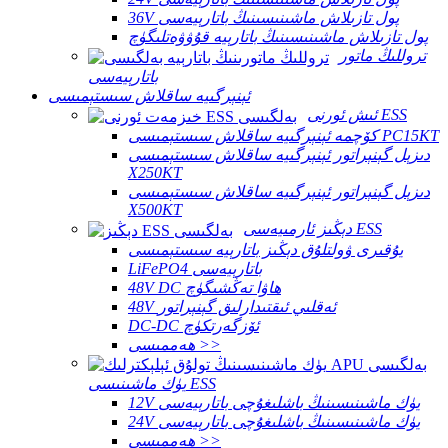
36V پول تازىلاش ماشىنىسىنىڭ باتارېيەسى
پول تازىلاش ماشىنىسىنىڭ باتارېيە قۇۋۋەتلىگۈچ
تروللىڭ ماتور
باتارېيەسى
ئېنېرگىيە ساقلاش سىستېمىسى
ئىش ئورنى ESS
كۆچمە ئېنېرگىيە ساقلاش سىستېمىسى PC15KT
دىزېل گېنېراتور ئېنېرگىيە ساقلاش سىستېمىسى
X250KT
دىزېل گېنېراتور ئېنېرگىيە ساقلاش سىستېمىسى
X500KT
دېڭىز ئارمىيەسى ESS
يۇقىرى ۋولتلۇق دېڭىز باتارېيە سىستېمىسى
LiFePO4 باتارېيەسى
48V DC ھاۋا تەڭشىگۈچ
48V ئەقلىي ئىقتىدارلىق گېنېراتور
DC-DC ئۆزگەرتكۈچ
ھەممىسى >>
يۈك ماشىنىسى ESS
12V يۈك ماشىنىسىنىڭ باشلىغۇچى باتارېيەسى
24V يۈك ماشىنىسىنىڭ باشلىغۇچى باتارېيەسى
ھەممىسى >>