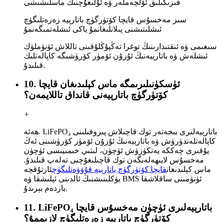
فىزىكىلىق ئۆلچەملەر ۋە ئۇلىغۇچنىڭ ماسلىشىشى
سىز مەخسۇس قايچا كۆتۈرگۈچ باتارېيە زەرەتلىگۈچ
ئىشلىتىشنى پىلانلىغانمۇ ياكى ئىشلەتمىگەنمۇ
سىغىمى ۋە ئىقتىدارىنىڭ توغرا تەڭپۇڭلۇقىنى تاللاش ئۈنۈملۈك
ئىشلەش ۋە باتارېيەنىڭ ئۇزۇن ئۆمۈر كۆرۈشىگە كاپالەتلىك
قىلىدۇ.
10. ئۈسكۈنىلىرىمگە ماس كېلىدىغان قايچا
كۆتۈرگۈچ باتارېيەنى قانداق تاللايمەن؟
+
ھەئە. LiFePO₄ باتارېيەلىرى بىخەتەر توك قاچىلاش پىروفىلىنى
كاپالەتلەندۈرۈش ۋە باتارېيەنىڭ ئۇزۇن ئۆمۈر كۆرۈشىنى ئەڭ
يۇقىرى چەككە يەتكۈزۈش ئۈچۈن، لىتىي خىمىيىسى ئۈچۈن
مەخسۇس لايىھەلەنگەن توك قاچىلىغۇچنى تەلەپ قىلىدۇ.
ماس كېلىدىغان
قايچا كۆتۈرگۈچ باتارېيە قۇۋۋەتلىگۈچ
ئارتۇقچە
يۈكلىنىشنىڭ ئالدىنى ئېلىشقا ۋە BMS ئۈنۈمىنى ساقلاشقا
ياردەم بېرىدۇ.
11. LiFePO₄ باتارېيەلىرى ئۈچۈن مەخسۇس قايچا
كۆتۈرگۈچ باتارېيە زەرەتلىگۈچ لازىممۇ؟