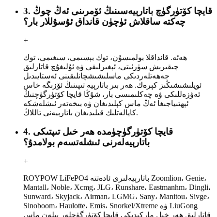
3. قايچا كۆتۈرگۈچ باتارېيەسىنىڭ ئۆمرىنى ئەڭ چوڭ
چەكتە ساقلاش ئۈچۈن قانداق ئۇسۇللار بار؟
+
ھەئە. قانداقلا بولمىسۇن، توك بېسىمى، سىغىمى، توك
چىقىرىش سۈرئىتى، ئېغىرلىقى ۋە ئۇلىغۇچ قاتارلىق
جەھەتلەردىكى ماسلىشىشچانلىقىنى ئەستايىدىل
ئويلىشىشىڭىز كېرەك. ھەر بىر باتارېيە تىپىنىڭ ئۆزىگە خاس
ئەۋزەللىكى ۋە چەكلىمىسى بار، شۇڭا قايچا كۆتۈرگۈچنىڭ
ئېھتىياجىغا ئەڭ ماس كېلىدىغان ۋە بىخەتەر ئىشلەشكە
كاپالەتلىك قىلىدىغان باتارېيەنى تاللاڭ.
4. قايچا كۆتۈرگۈچۈمدە ھەر خىل تىپتىكى
باتارېيەلەرنى ئىشلەتسەم بولامدۇ؟
+
ROYPOW LiFePO4 باتارېيەلىرى ئادەتتە Zoomlion، Genie،
Mantall، Noble، Xcmg، JLG، Runshare، Eastmanhm، Dingli،
Sunward، Skyjack، Airman، LGMG، Sany، Manitou، Sivge،
Sinoboom، Haulotte، Emis، Snorkel/Xtreme ۋە LiuGong
قاتارلىق ھەر خىل ماركىدىكى قايچا كۆتۈرگۈچلەر بىلەن ماس