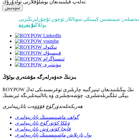
تەلەپ قىلىنىدىغان بوشلۇقلارنى تولدۇرۇڭ.
ئەۋەتىش
تمىلەر: سېتىشتىن كېيىنكى سوئاللار ئۈچۈن ئۇچۇرلىرىڭىزنى
.
يوللاڭ
بۇ يەردە
بىزنىڭ خەۋەرلەرگە مۇشتەرى بولۇڭ
ROYPOW نىڭ يېڭىلىنىدىغان ئېنېرگىيە چارىلىرى توغرىسىدىكى ئەڭ
يېڭى ئىلگىرىلەشلىرى، چۈشەنچىلىرى ۋە پائالىيەتلىرىگە ئېرىشىڭ.
ھەرىكەتلەندۈرگۈچ قۇۋۋەت باتارېيەلىرى
گولف ماشىنىسىنىڭ باتارېيەلىرى
ۋىلكا كۆتۈرگۈچ باتارېيەلىرى
قايچا كۆتۈرۈش باتارېيەلىرى
پول تازىلاش ماشىنىسىنىڭ باتارېيەلىرى