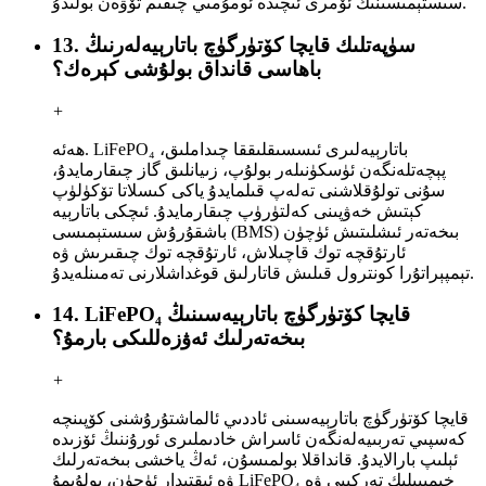
سىستېمىسىنىڭ ئۆمرى ئىچىدە ئومۇمىي چىقىم تۆۋەن بولىدۇ.
13. سۈپەتلىك قايچا كۆتۈرگۈچ باتارېيەلەرنىڭ
باھاسى قانداق بولۇشى كېرەك؟
+
ھەئە. LiFePO₄ باتارېيەلىرى ئىسسىقلىققا چىداملىق،
پېچەتلەنگەن ئۈسكۈنىلەر بولۇپ، زىيانلىق گاز چىقارمايدۇ،
سۇنى تولۇقلاشنى تەلەپ قىلمايدۇ ياكى كىسلاتا تۆكۈلۈپ
كېتىش خەۋپىنى كەلتۈرۈپ چىقارمايدۇ. ئىچكى باتارېيە
باشقۇرۇش سىستېمىسى (BMS) بىخەتەر ئىشلىتىش ئۈچۈن
ئارتۇقچە توك قاچىلاش، ئارتۇقچە توك چىقىرىش ۋە
تېمپېراتۇرا كونترول قىلىش قاتارلىق قوغداشلارنى تەمىنلەيدۇ.
14. LiFePO₄ قايچا كۆتۈرگۈچ باتارېيەسىنىڭ
بىخەتەرلىك ئەۋزەللىكى بارمۇ؟
+
قايچا كۆتۈرگۈچ باتارېيەسىنى ئاددىي ئالماشتۇرۇشنى كۆپىنچە
كەسپىي تەربىيەلەنگەن ئاسراش خادىملىرى ئورۇننىڭ ئۆزىدە
ئېلىپ بارالايدۇ. قانداقلا بولمىسۇن، ئەڭ ياخشى بىخەتەرلىك
ۋە ئىقتىدار ئۈچۈن، بولۇپمۇ LiFePO₄ خىمىيىلىك تەركىبى ۋە