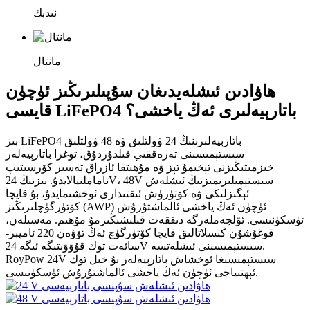
نىدېك
مانتال
ھاۋادىن ئىشلەيدىغان سۇپىلىرىڭىز ئۈچۈن
قايسى LiFePO4 باتارېيەلىرى ئەڭ ياخشى؟
بىز LiFePO4 باتارېيەلىرىنىڭ 24 ۋولتلىق ۋە 48 ۋولتلىق
سىستېمىسىنى تەرەققىي قىلدۇردۇق، توغرا باتارېيەلەر
خىزمىتىڭىزنى تېخىمۇ تېز ۋە مۇھىتقا ئازراق تەسىر كۆرسىتىپ
تاماملىيالايدۇ. بىزنىڭ 24V، 48V سىستېمىلىرىمىزنىڭ ئىشلەش
ئېگىزلىكى ۋە كۆتۈرۈش ئىقتىدارى ئوخشىمايدۇ، بۇ قايچا
كۆتۈرگۈچلىرىڭىز (AWP) ئۈچۈن ئەڭ ياخشى ئالماشتۇرۇش
ئۈسكۈنىسى. ئۆلچەملەرگە دىققەت قىلىشىڭىزمۇ مۇھىم. مەسىلەن،
قوغۇشۇن كىسلاتالىق قايچا كۆتۈرگۈچ ئەڭ تۆۋەن 220 ئامپېر-
سائەت توك قۇۋۋىتىگە ئىگە 24V سىستېمىسىنى ئىشلەتسە.
RoyPow 24V سىستېمىسىغا ئوخشاش باتارېيەلەر بۇ خىل توك
ئېھتىياجى ئۈچۈن ئەڭ ياخشى ئالماشتۇرۇش ئۈسكۈنىسى.