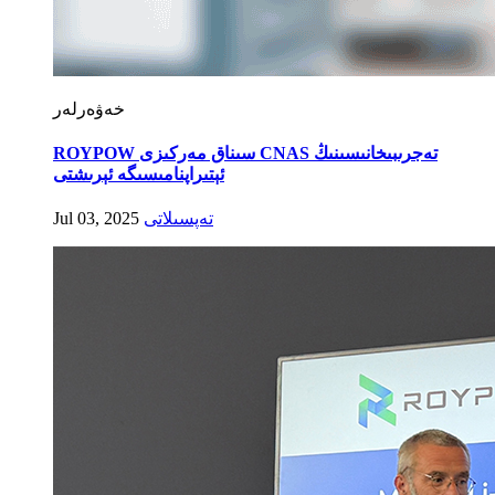
خەۋەرلەر
ROYPOW سىناق مەركىزى CNAS تەجرىبىخانىسىنىڭ
ئېتىراپنامىسىگە ئېرىشتى
تەپسىلاتى
Jul 03, 2025