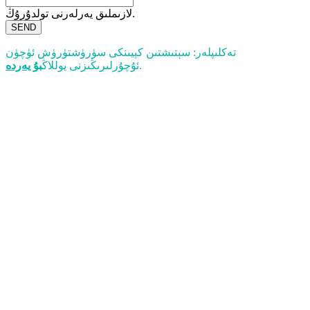
لازىملىق يەرلەرنى تولدۇرۇڭ.
SEND
تەكلىپلەر: سېتىشتىن كېيىنكى سۈرۈشتۈرۈش ئۈچۈن
.
ئۇچۇرلىرىڭىزنى يوللاڭ
بۇ يەردە