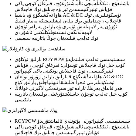
باشلىغۇچ ، ئىككىلەمچى ئالماشتۇرغۇچ ، قىرغاق كۈچى ياكى
قۇياش ئېنېرگىيىسىدىن تېز ۋە جانلىق توك قاچىلاش
ھاۋا تەڭشىگۈچ ۋە باشقا AC & DC ئۈسكۈنىلىرىنى توك
قاچىلاپ ، چىداملىق توك بىلەن ئىشلىتىشكە تەييار قىلىڭ
ئۇزۇن يەر لايىھىلەش ئۆمرى ۋە بارلىق يەرلەر ئۈچۈن
لايىھەلەنگەن ئىشەنچلىكلىكىنى ئاشۇردى
توك تەلەپ قىلىدىغان چوڭ باتارېيە سىغىمى
بارلىق توكلۇق ROYPOW سىستېمىسى تەلەپ قىلىنمايدۇ
كۆپ خىل توك قاچىلاش ئۇسۇلى: قىرغاق كۈچى ، قۇياش
ئېنېرگىيىسى ، توك قاچىلاش پونكىتى ياكى گېنېراتور
ھاۋا تەڭشىگۈچ قاتارلىق بارلىق زۆرۈر بولغان AC & DC
ئۈسكۈنىلىرىنى ئىجرا قىلىشقا ئېھتىياجلىق بارلىق كۈچ
ھەر قانداق يەرنىڭ ئازادە تور سىرتىدىكى لاگېرنى قوللاڭ
كۆپ خىل تەلەپ ئۈچۈن خاسلاشتۇرغىلى بولىدىغان باتارېيە
بانكىسى
ROYPOW سىستېمىسى گېنېراتورنى پۈتۈنلەي ئالماشتۇرىدۇ
باشلىغۇچ ، ئىككىلەمچى ئالماشتۇرغۇچ ، قىرغاق كۈچى ياكى
قۇياش ئېنېرگىيىسىدىن جانلىق توك قاچىلاش