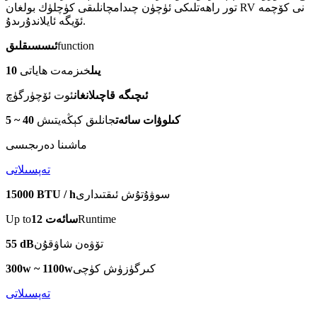
تور راھەتلىكى ئۈچۈن چىدامچانلىقى كۈچلۈك بولغان RV نى كۆچمە
ئۆيگە ئايلاندۇرىدۇ.
function
ئىسسىقلىق
10 يىل
خىزمەت ھاياتى
ئىچىگە قاچىلانغان
ئوت ئۆچۈرگۈچ
5 ~ 40 كىلوۋات سائەت
جانلىق كېڭەيتىش
ماشىنا دەرىجىسى
تەپسىلاتى
سوۋۇتۇش ئىقتىدارى
15000 BTU / h
Runtime
12 سائەت
Up to
تۆۋەن شاۋقۇن
55 dB
كىرگۈزۈش كۈچى
300w ~ 1100w
تەپسىلاتى