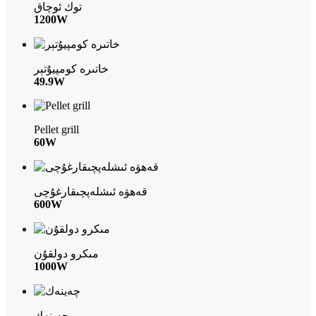
توك ئوچاق
1200W
خاتىرە كومپيۇتېر
49.9W
Pellet grill
60W
قەھۋە ئىشلەپچىقارغۇچى
600W
مىكرو دولقۇن
1000W
چەينەك