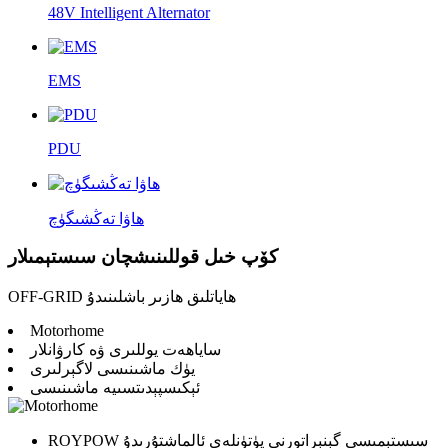
48V Intelligent Alternator
EMS
PDU
ھاۋا تەڭشىگۈچ
كۆپ خىل قوللىنىشچان سىستېمىلار
OFF-GRID ھاياتلىق ھازىر باشلىنىدۇ
Motorhome
ساياھەت يوللىرى ۋە كارۋانلار
يۈك ماشىنىسى لاگېرلىرى
ئېكىسپېدىتسىيە ماشىنىسى
ROYPOW سىستېمىسى گېنېراتورنى پۈتۈنلەي ئالماشتۇرىدۇ