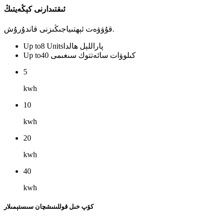
ئىقتىدارنى كېڭەيتىڭ
قۇۋۋەت ئېھتىياجىڭىزنى قاندۇرۇش.
پاراللېل ھالدا
8 Units
Up to
40 كىلوۋات سائەت
توك سىغىمى
Up to
5
kwh
10
kwh
20
kwh
40
kwh
كۆپ خىل قوللىنىشچان سىستېمىلار