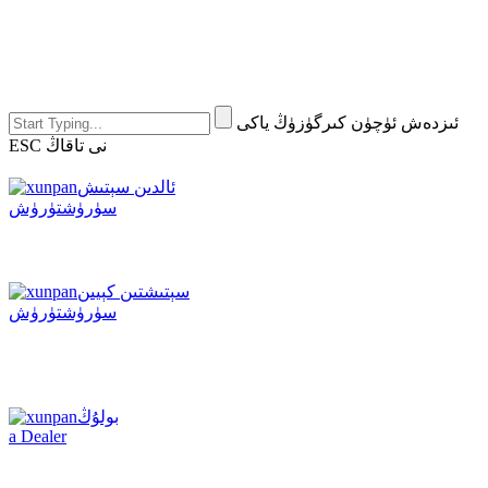
ئىزدەش ئۈچۈن كىرگۈزۈڭ ياكى
ESC نى تاقاڭ
ئالدىن سېتىش
سۈرۈشتۈرۈش
سېتىشتىن كېيىن
سۈرۈشتۈرۈش
بولۇڭ
a Dealer