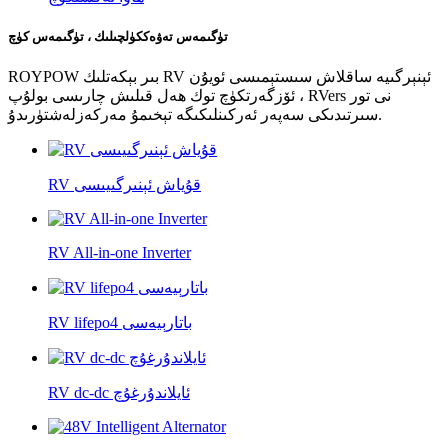
تۈگىمەس تەۋەككۈلچىلىك ، تۈگىمەس كۈچ
ROYPOW بىر بېكەتلىك RV ئېنېرگىيە ساقلاش سىستېمىسى ئويۇن
ئۆزگەرتكۈچ توك ھەل قىلىش چارىسى بولۇپ ، RVers نى تور
سىرتىدىكى سەپەر ئەركىنلىكىگە تېخىمۇ مەركەزلەشتۈرىدۇ.
RV قۇياش ئېنىرگىيىسى
RV All-in-one Inverter
RV lifepo4 باتارېيەسى
RV dc-dc ئايلاندۇرغۇچ