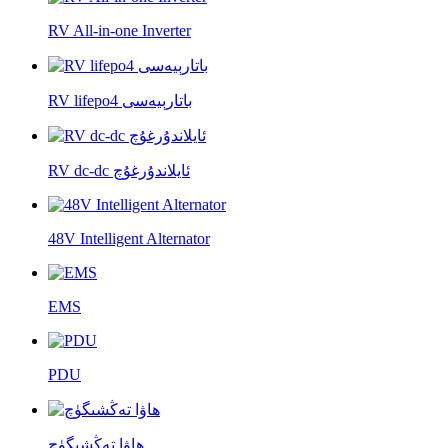
RV All-in-one Inverter
RV lifepo4 باتارېيەسى
RV dc-dc ئايلاندۇرغۇچ
48V Intelligent Alternator
EMS
PDU
ھاۋا تەڭشىگۈچ