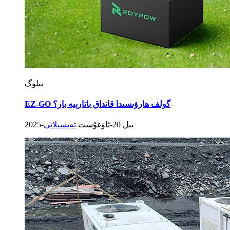
بىلوگ
EZ-GO گولف ھارۋىسىدا قانداق باتارېيە بار؟
2025-يىل 20-ئاۋغۇست
تەپسىلاتى