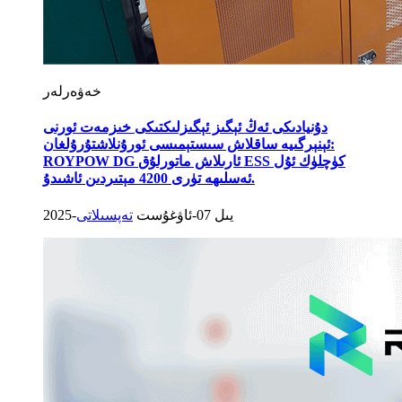
خەۋەرلەر
دۇنيادىكى ئەڭ ئېگىز ئېگىزلىكتىكى خىزمەت ئورنى
ئېنېرگىيە ساقلاش سىستېمىسى ئورۇنلاشتۇرۇلغان:
ROYPOW DG ئارىلاش ماتورلۇق ESS كۈچلۈك ئۇل
ئەسلىھە تۈرى 4200 مېتىردىن ئاشىدۇ.
2025-يىل 07-ئاۋغۇست
تەپسىلاتى