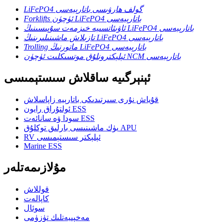
LiFePO4 گولف ھارۋىسى باتارېيەسى
Forklifts ئۈچۈن LiFePO4 باتارېيەسى
ئاۋىئاتسىيە خىزمەت سۇپىسىنىڭ LiFePO4 باتارېيەسى
تازىلاش ماشىنىلىرىنىڭ LiFePO4 باتارېيەسى
Trolling ماتورنىڭ LiFePO4 باتارېيەسى
ئېلېكترونلۇق موتسىكلىت ئۈچۈن NCM باتارېيەسى
ئېنېرگىيە ساقلاش سىستېمىسى
قۇياش نۇرى سىرتىدىكى باتارېيە زاپاسلاش
ئولتۇراق رايون ESS
سودا ۋە سانائەت ESS
يۈك ماشىنىسى بارلىق توكلۇق APU
RV ئېلېكتر سىستېمىسى
Marine ESS
مۇلازىمەتلەر
قوللاش
كاپالەت
سوئال
مەخپىيەتلىك تۈزۈمى