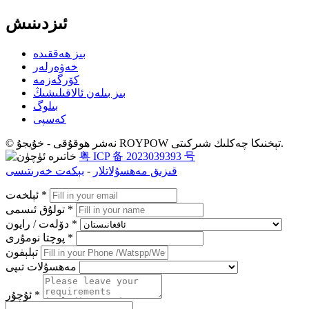
ئىزدىنىش
بىز ھەققىدە
خەۋەرلەر
كۆرگەزمە
بىز بىلەن ئالاقىلىشىڭ
بىلوگ
كەسپى
© نەشر ھوقۇقى - خۇيجۇ ROYPOW تېخنىكا چەكلىك شىركىتى.
粤 ICP 备 2023039393 号
قىزىق مەھسۇلاتلار
-
بېكەت خەرىتىسى
ئېلخەت *
تولۇق ئىسمى *
دۆلەت / رايون *
پوچتا نومۇرى *
تېلېفون
مەھسۇلات تىپى
ئۇچۇر *