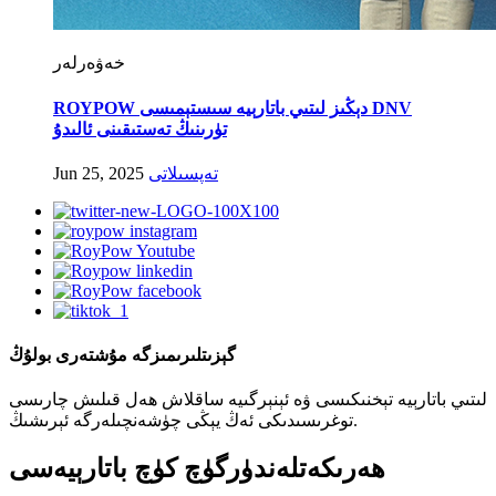
خەۋەرلەر
ROYPOW دېڭىز لىتىي باتارېيە سىستېمىسى DNV
تۈرىنىڭ تەستىقىنى ئالىدۇ
تەپسىلاتى
Jun 25, 2025
گېزىتلىرىمىزگە مۇشتەرى بولۇڭ
لىتىي باتارېيە تېخنىكىسى ۋە ئېنېرگىيە ساقلاش ھەل قىلىش چارىسى
توغرىسىدىكى ئەڭ يېڭى چۈشەنچىلەرگە ئېرىشىڭ.
ھەرىكەتلەندۈرگۈچ كۈچ باتارېيەسى