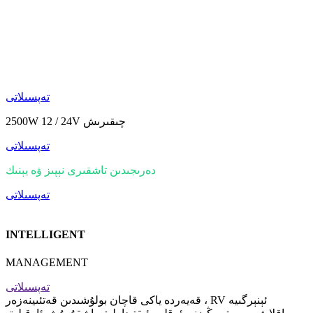
Inverter
+
توك قاچىلىغۇچ
+
MPPT
All-in-one design
تەپسىلاتى
2500W 12 / 24V چىقىرىش
تەپسىلاتى
دەرىجىدىن تاشقىرى نېپىز ۋە يېنىك
تەپسىلاتى
INTELLIGENT
MANAGEMENT
تەپسىلاتى
قەيەردە ياكى قاچان بولۇشىدىن قەتئىينەزەر ، RV ئېنېرگىيە