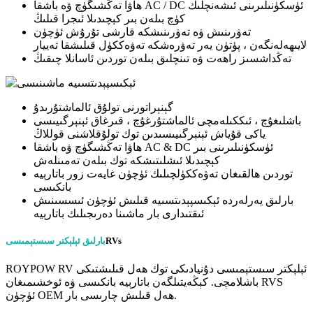
ھاۋا تەڭشىگۈچ ۋە باشقا AC / DC ئۈسكۈنىلىرىنى ئىشەنچلىك
كۈچ بىلەن بىر كېچىدىلا ئىجرا قىلىڭ
تەۋرىنىش ۋە تەۋرىنىشكە قارشى تۇرۇش ئۈچۈن
لايىھەلەنگەن ، پۈتۈن يەر تەۋرەشكە تەۋەككۈل قىلىشقا تەييار
تەڭداشسىز راھەت ۋە تىنچلىق بىلەن توردىن ئاسانلا چىقىڭ
گېنېراتورنى تولۇق ئالماشتۇرىدۇ
باشلىغۇچ ، ئىككىلەمچى ئالماشتۇرغۇچ ، قىرغاق ئېنېرگىيىسى
ياكى قۇياش ئېنېرگىيىسىدىن توك تولۇقلاشنى قوللاڭ
ھاۋا تەڭشىگۈچ ۋە باشقا AC & DC ئۈسكۈنىلىرىنى بىر
كېچىدىلا ئىشلىتىشكە توك بىلەن تەمىنلەش
توردىن ھالقىغان تەۋەككۈلچىلىك ئۈچۈن غايەت زور باتارېيە
بانكىسى
بارلىق يەرلەردە ئېكىسپېدىتسىيە قىلىش ئۈچۈن ئىسسىنىش
ئىقتىدارى بار ماشىنا دەرىجىلىك باتارېيە
RVs
بارلىق ئېلېكتر سىستېمىسى
ROYPOW RV ئېلېكتر سىستېمىسى دۇنيادىكى توك ھەل قىلىشتىكى
باشلامچى. كېڭەيتىلگەن باتارېيە بانكىسى ۋە ئوخشىمىغان RVS
ئۈچۈن OEM ھەل قىلىش چارىسى بار.