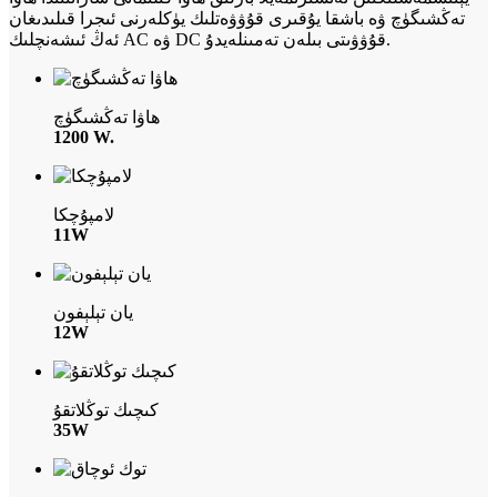
تەڭشىگۈچ ۋە باشقا يۇقىرى قۇۋۋەتلىك يۈكلەرنى ئىجرا قىلىدىغان
ئەڭ ئىشەنچلىك AC ۋە DC قۇۋۋىتى بىلەن تەمىنلەيدۇ.
ھاۋا تەڭشىگۈچ
1200 W.
لامپۇچكا
11W
يان تېلېفون
12W
كىچىك توڭلاتقۇ
35W