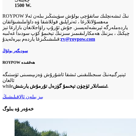
1500 W.
ROYPOW نىڭ ئىشەنچلىك ساتقۇچى بولۇش سۈپىتىڭىز بىلەن ئەلا
مەھسۇلاتلارغا ، ئەتراپلىق قوللاشقا ۋە داۋاملىشىۋاتقان
ياردەملەرگە ئېرىشەلەيسىز. جۇش ئۇرۇپ راۋاجلانغان بازارغا تېز
چېكىڭ ، بىزنىڭ ھەمكارلىقىمىز سىزنىڭ تېخىمۇ كۆپ سودىدا غەلىبە
rv@roypow.com
قىلىشىڭىزغا ياردەم بېرەلەيدۇ:
سودىگەر بولۇڭ
ROYPOW ھەققىدە
ئېنېرگىيەنىڭ سىجىللىقىنى ئىشقا ئاشۇرۇش ۋەزىپىسىنى ئۈستىگە
ئالغان
ئىنسانلار ئۈچۈن تېخىمۇ گۈزەل تۇرمۇش يارىتىش.
while
بىز بىلەن ئالاقىلىشىڭ
خەۋەر ۋە بىلوگ