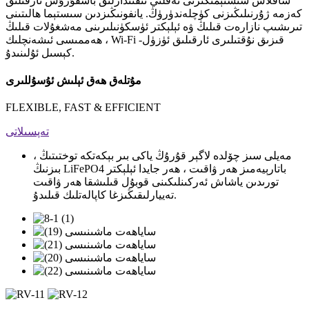
ساقلاش سىستېمىڭىزنى ئەقلىي ئىقتىدارلىق باشقۇرۇش ئارقىلىق
كەزمە ژۇرنىلىڭىزنى كۈچلەندۈرۈڭ. يانفونىڭىزدىن سىستېما ھالىتىنى
تىرىشىپ نازارەت قىلىڭ ۋە ئېلېكتر ئۈسكۈنىلىرىنى مەشغۇلات قىلىڭ
، ھەممىسى ئىشەنچلىك Wi-Fi قىزىق نۇقتىلىرى ئارقىلىق ئۈزۈل-
كېسىل ئۇلىنىدۇ.
مۇتلەق ھەق ئېلىش ئۇسۇللىرى
FLEXIBLE, FAST & EFFICIENT
تەپسىلاتى
مەيلى سىز چۆلدە لاگېر قۇرۇڭ ياكى بىر بېكەتكە توختىتىڭ ،
بىزنىڭ LiFePO4 باتارېيەمىز ھەر ۋاقىت ، ھەر جايدا ئېلېكتر
تورىدىن ياشاش ئەركىنلىكىنى قوبۇل قىلىشقا ھەر ۋاقىت
تەييارلىقىڭىزغا كاپالەتلىك قىلىدۇ.