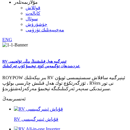
مۇلازىمەتلەر
قوللاش
كاپالەت
سوئال
چۈشۈرۈش
مەخپىيەتلىك تۈزۈمى
ENG
RV ئېنېرگىيە ھەل قىلىشنىڭ يېڭى ئۆلچىمى
ئىزدىنىدىغان تۈگىمەس كۈچ. تېخىمۇ كۆپ ئەركىنلىك.
ROYPOW بىر بېكەتلىك RV ئېنېرگىيە ساقلاش سىستېمىسى ئويۇن
ئۆزگەرتكۈچ توك ھەل قىلىش چارىسى بولۇپ ، RVers نى تور
سىرتىدىكى سەپەر ئەركىنلىكىگە تېخىمۇ مەركەزلەشتۈرىدۇ.
ئەنسىرىمەڭ
RV قۇياش ئېنىرگىيىسى