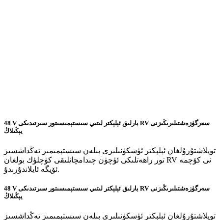
48 V بارلىق ئېلېكتر لىتىي سىستېمىسى
تور سىرتىدىكى RV سەرگۈزەشتىلىرىڭىزنى
يېڭىلاڭ
توپلاشتۇرۇلغان ئېلېكتر ئۈسكۈنىلىرى بىلەن سىستېمىمىز تەڭداشسىز
تور راھەتلىكى ئۈچۈن چىدامچانلىقى كۈچلۈك بولغان RV نى كۆچمە
ئۆيگە ئايلاندۇرىدۇ.
48 V بارلىق ئېلېكتر لىتىي سىستېمىسى
تور سىرتىدىكى RV سەرگۈزەشتىلىرىڭىزنى
يېڭىلاڭ
توپلاشتۇرۇلغان ئېلېكتر ئۈسكۈنىلىرى بىلەن سىستېمىمىز تەڭداشسىز