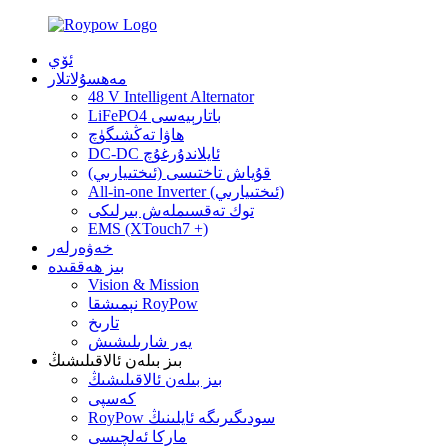
ئۆي
مەھسۇلاتلار
48 V Intelligent Alternator
LiFePO4 باتارېيەسى
ھاۋا تەڭشىگۈچ
DC-DC ئايلاندۇرغۇچ
قۇياش تاختىسى (ئىختىيارىي)
All-in-one Inverter (ئىختىيارىي)
توك تەقسىملەش بىرلىكى
EMS (XTouch7 +)
خەۋەرلەر
بىز ھەققىدە
Vision & Mission
نېمىشقا RoyPow
تارىخ
يەر شارىلىشىش
بىز بىلەن ئالاقىلىشىڭ
بىز بىلەن ئالاقىلىشىڭ
كەسپى
RoyPow سودىگىرىگە ئايلىنىڭ
ماركا ئەلچىسى