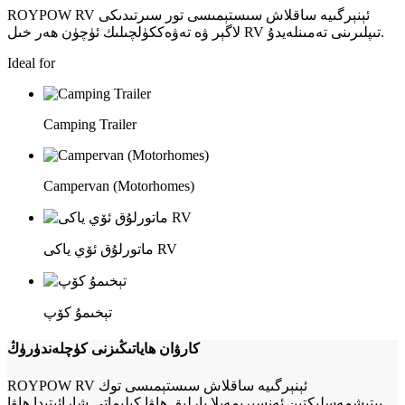
ROYPOW RV ئېنېرگىيە ساقلاش سىستېمىسى تور سىرتىدىكى
لاگېر ۋە تەۋەككۈلچىلىك ئۈچۈن ھەر خىل RV تىپلىرىنى تەمىنلەيدۇ.
Ideal for
Camping Trailer
Campervan (Motorhomes)
ماتورلۇق ئۆي ياكى RV
تېخىمۇ كۆپ
كارۋان ھاياتىڭىزنى كۈچلەندۈرۈڭ
ROYPOW RV ئېنېرگىيە ساقلاش سىستېمىسى توك
يېتىشمەسلىكتىن ئەنسىرىمەيلا بارلىق ھاۋا كىلىماتى شارائىتىدا ھاۋا