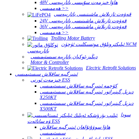
48V ھاۋا خىزمەت سۇپىسى باتارېيەسى
ھەممىسى >>
قەۋەت تازىلاش ماشىنىسى باتارېيەسى
24V قەۋەت تازىلاش ماشىنىسى باتارېيەسى
36V قەۋەت تازىلاش ماشىنىسى باتارېيەسى
ھەممىسى >>
Trolling Motor Battery
ئېلېكترونلۇق موتسىكلىت ئۈچۈن NCM
باتارېيەسى
دېڭىز-ئوكيان باتارېيە سىستېمىسى
Motor & Controller
Electric Retrofit Solutions
ئېنېرگىيە ساقلاش سىستېمىسى
خىزمەت ئورنى ESS
كۆچمە ئېنېرگىيە ساقلاش سىستېمىسى
دىزېل گېنېراتور ئېنېرگىيە ساقلاش سىستېمىسى
X250KT
دىزېل گېنېراتور ئېنېرگىيە ساقلاش سىستېمىسى
X500KT
سودا
ۋە سانائەت ESS
ھاۋا سوۋۇتۇلغان ئېنېرگىيە ساقلاش
سىستېمىسى
ئولتۇراق رايون ESS