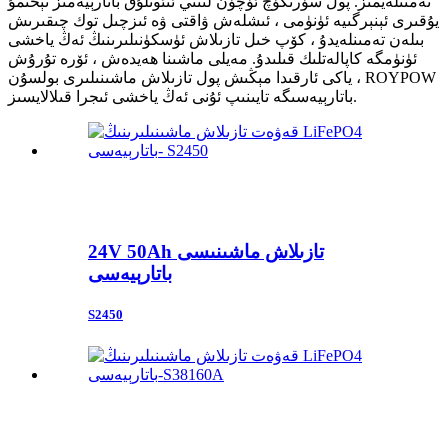
تەمىنلەيمىز. پول سۈرتكۈچ ئۈچۈن لىتىي ئىئونلۇق باتارېيەمىز تېخىمۇ
يۇقىرى ئېنېرگىيە ئۈنۈمى ، ئىشلەش ۋاقتى ۋە ئىزچىل توك چىقىرىش
بىلەن تەمىنلەيدۇ ، كۆپ خىل تازىلاش ئۈسكۈنىلىرىنىڭ ئەڭ ياخشى
ئۈنۈمگە كاپالەتلىك قىلىدۇ. مەيلى ماشىنا ھەيدەش ، ئۆرە تۇرۇش
ياكى ئارقىدا مېڭىش پول تازىلاش ماشىنىلىرى بولسۇن ، ROYPOW
باتارېيەسىگە تايىنىپ ئۇنى ئەڭ ياخشى ئىجرا قىلالايسىز.
24V 50Ah تازىلاش ماشىنىسى
باتارېيەسى
S2450