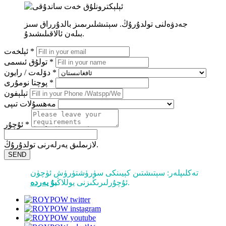
جەدۋەلنى تولدۇرۇڭ. سېتىشلىرىمىز بالدۇرراق سىز
بىلەن ئالاقىلىشىدۇ.
ئېلخەت *
تولۇق ئىسمى *
دۆلەت / رايون *
پوچتا نومۇرى *
تېلېفون
مەھسۇلات تىپى
ئۇچۇر *
لازىملىق يەرلەرنى تولدۇرۇڭ.
SEND
تەكلىپلەر: سېتىشتىن كېيىنكى سۈرۈشتۈرۈش ئۈچۈن
.
ئۇچۇرلىرىڭىزنى يوللاڭ
بۇ يەردە