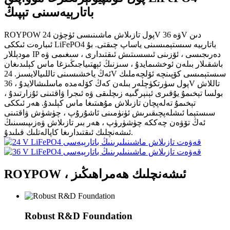
باتارېيەسىنى تېپىڭ
ROYPOW پول تازىلاش ماشىنىسى ئۈچۈن 24V ۋە 36V دىن
ئىبارەت ئىككى LiFePO4 باتارېيە سىستېمىسىنى ياساپ چىقتى. بۇ
مودېللار IP دەرىجىسى ، ئۆزىنى ئىسسىتىش ئىقتىدارى ، سىغىمى ۋە
باشقىلار بىلەن ئوخشىمايدۇ ، سىزنىڭ ئېھتىياجىڭىزغا ماس كېلىدىغان
ئەڭ ياخشىسىنى تاللىيالايسىز. 24V سىستېمىسى كۆپىنچە ئۆلچەملىك
پول سۈرتكۈچلەر بىلەن كەڭ كۆلەمدە ماسلىشالايدۇ ، 36V تاللاش
بولسا تېخىمۇ يۇقىرى ئېنېرگىيە زىچلىقى ۋە ئىجرا ۋاقتىنى ئۇزارتىدۇ ،
تېخىمۇ تەلەپچان تازىلاش مۇھىتىغا ماس كېلىدۇ. ھەر ئىككى
سىستېما ئىشلەپچىقىرىش ئۈنۈمىنى ئاشۇرۇپ ، چۈشۈش ۋاقتىنى
ئەڭ تۆۋەن چەككە چۈشۈرۈپ ، ھەر بىر تازىلاش ۋەزىپىسىنىڭ
ئىشەنچلىك ئىقتىدارىغا كاپالەتلىك قىلىدۇ.
ROYPOW ، ئىشەنچلىك ھەمراھىڭىز
Robust R&D Foundation