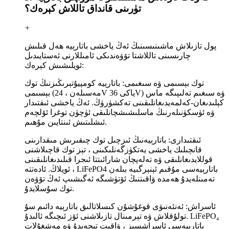
تۈرىنى قانداق تاللاش كېرەك؟
+
پول تازىلاش ماشىنىسىنىڭ ئەڭ ياخشى باتارېيە ھەل قىلىش
چارىسىنى تاللاشتا تۆۋەندىكى ئامىللارنى ئەستايىدىل
ئويلىشىش كېرەك:
توك بېسىمى ۋە سىغىمى: باتارېيە كومپيۇتېرىڭىزنىڭ توك
بېسىمى (مەسىلەن ، 24V ياكى 36V) ۋە سىغىم تەلىپىگە ماس
كېلىدىغان-كەلمەيدىغانلىقىنى تەكشۈرۈڭ. ئەڭ ياخشى ئىقتىدار
ۋە ئۈسكۈنىلەرنىڭ ماسلىشىشچانلىقى ئۈچۈن توغرا ئۆلچەم
ئىشلىتىش ئىنتايىن مۇھىم.
ئىقتىدارى: باتارېيەنىڭ ئىزچىل توك چىقىرىش مىقدارىنى
قانچىلىك ياخشى يەتكۈزگەنلىكىنى ، تېز توك قاچىلاشنى
قوللايدىغانلىقى ۋە تەلەپچان شارائىتتا ئىجرا قىلىدىغانلىقىنى
ئويلاڭ. ئادەتتە ، LiFePO4 باتارېيەسى مۇقىم ئېنېرگىيە بىلەن
تەمىنلەيدۇ ھەمدە ۋاقىتنىڭ ئۆتۈشىگە ئەگىشىپ ئەڭ تۆۋەن
توك سۇسلايدۇ.
ئاسراش: ئەنئەنىۋى قوغۇشۇن كىسلاتالىق باتارېيە دائىم سۇ
تولۇقلاش ۋە تېرمىنال تازىلاشنى ئۆز ئىچىگە ئالىدۇ. LiFePO₄
باتارېيەسى ئاسراشسىز ، ۋاقىت تېجەيدۇ ۋە مەشغۇلات