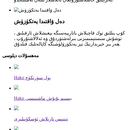
دەل ۋاقتىدا يەتكۈزۈش
كۆپ يىللىق توك قاچىلاش باتارېيەسىگە بېغىشلاش ئارقىلىق ،
توشۇش سىستېمىمىزنى بىرلەشتۈردۇق ۋە ئەلالاشتۇرۇپ ،
ھەر بىر خېرىدارنىڭ تېز يەتكۈزۈلۈشىگە كاپالەتلىك قىلدۇق.
مەھسۇلات دېلوسى
Hako پول سۈرتكۈچ
Hako بېسىم يۇيۇش ماشىنىسى
تېننىس تازىلاش ئۈسكۈنىلىرى