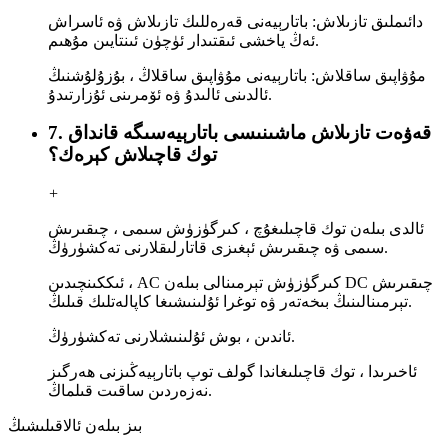
دائىملىق تازىلاش: باتارېيەنى قەرەللىك تازىلاش ۋە ئاسراش
ئەڭ ياخشى ئىقتىدار ئۈچۈن ئىنتايىن مۇھىم.
مۇۋاپىق ساقلاش: باتارېيەنى مۇۋاپىق ساقلاڭ ، بۇزۇلۇشنىڭ
ئالدىنى ئالىدۇ ۋە ئۆمرىنى ئۇزارتىدۇ.
7. قەۋەت تازىلاش ماشىنىسى باتارېيەسىگە قانداق
توك قاچىلاش كېرەك؟
+
ئالدى بىلەن توك قاچىلىغۇچ ، كىرگۈزۈش سىمى ، چىقىرىش
سىمى ۋە چىقىرىش ئېغىزى قاتارلىقلارنى تەكشۈرۈڭ.
ئىككىنچىدىن ، AC كىرگۈزۈش تېرمىنالى بىلەن DC چىقىرىش
تېرمىنالىنىڭ بىخەتەر ۋە توغرا ئۇلىنىشىغا كاپالەتلىك قىلىڭ.
ئاندىن ، بوش ئۇلىنىشلارنى تەكشۈرۈڭ.
ئاخىرىدا ، توك قاچىلىغاندا گولف توپ باتارېيەڭىزنى ھەرگىز
نەزەردىن ساقىت قىلماڭ.
بىز بىلەن ئالاقىلىشىڭ