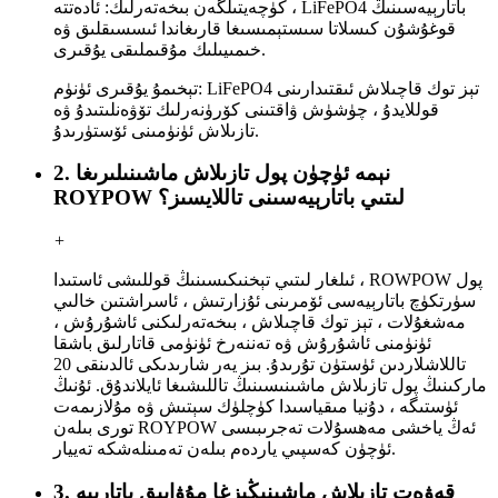
كۈچەيتىلگەن بىخەتەرلىك: ئادەتتە ، LiFePO4 باتارېيەسىنىڭ
قوغۇشۇن كىسلاتا سىستېمىسىغا قارىغاندا ئىسسىقلىق ۋە
خىمىيىلىك مۇقىملىقى يۇقىرى.
تېخىمۇ يۇقىرى ئۈنۈم: LiFePO4 تېز توك قاچىلاش ئىقتىدارىنى
قوللايدۇ ، چۈشۈش ۋاقتىنى كۆرۈنەرلىك تۆۋەنلىتىدۇ ۋە
تازىلاش ئۈنۈمىنى ئۆستۈرىدۇ.
2. نېمە ئۈچۈن پول تازىلاش ماشىنىلىرىغا
ROYPOW لىتىي باتارېيەسىنى تاللايسىز؟
+
ئىلغار لىتىي تېخنىكىسىنىڭ قوللىشى ئاستىدا ، ROWPOW پول
سۈرتكۈچ باتارېيەسى ئۆمرىنى ئۇزارتىش ، ئاسراشتىن خالىي
مەشغۇلات ، تېز توك قاچىلاش ، بىخەتەرلىكنى ئاشۇرۇش ،
ئۈنۈمنى ئاشۇرۇش ۋە تەننەرخ ئۈنۈمى قاتارلىق باشقا
تاللاشلاردىن ئۈستۈن تۇرىدۇ. بىز يەر شارىدىكى ئالدىنقى 20
ماركىنىڭ پول تازىلاش ماشىنىسىنىڭ تاللىشىغا ئايلاندۇق. ئۇنىڭ
ئۈستىگە ، دۇنيا مىقياسىدا كۈچلۈك سېتىش ۋە مۇلازىمەت
تورى بىلەن ROYPOW ئەڭ ياخشى مەھسۇلات تەجرىبىسى
ئۈچۈن كەسپىي ياردەم بىلەن تەمىنلەشكە تەييار.
3. قەۋەت تازىلاش ماشىنىڭىزغا مۇۋاپىق باتارېيە