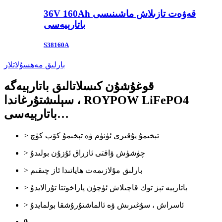
36V 160Ah قەۋەت تازىلاش ماشىنىسى
باتارېيەسى
S38160A
بارلىق مەھسۇلاتلار
قوغۇشۇن كىسلاتالىق باتارېيەگە
سېلىشتۇرغاندا ، ROYPOW LiFePO4
باتارېيەسى…
> تېخىمۇ يۇقىرى ئۈنۈم ۋە تېخىمۇ كۆپ كۈچ
> چۈشۈش ۋاقتى ئازراق ئۇزۇن بولىدۇ
> بارلىق مۇلازىمەت ھاياتىدا ئاز چىقىم
> باتارېيە تېز توك قاچىلاش ئۈچۈن پاراخوتتا تۇرالايدۇ
> ئاسراش ، سۇغىرىش ۋە ئالماشتۇرۇشقا بولمايدۇ
0