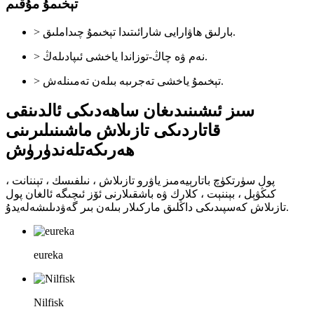
تېخىمۇ مۇقىم
> بارلىق ھاۋارايى شارائىتىدا تېخىمۇ چىداملىق.
> نەم ۋە چاڭ-توزاندا ياخشى ئىپادىلەڭ.
> تېخىمۇ ياخشى تەجرىبە بىلەن تەمىنلەش.
سىز ئىشىنىدىغان ساھەدىكى ئالدىنقى
قاتاردىكى تازىلاش ماشىنىلىرىنى
ھەرىكەتلەندۈرۈش
پول سۈرتكۈچ باتارېيەمىز ياۋرو تازىلاش ، نىلفىسك ، تېننانت ،
كىڭۋېل ، بېننېت ، كلارك ۋە باشقىلارنى ئۆز ئىچىگە ئالغان پول
تازىلاش كەسپىدىكى داڭلىق ماركىلار بىلەن بىر گەۋدىلىشەلەيدۇ.
eureka
Nilfisk