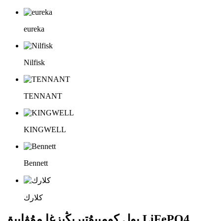
eureka
Nilfisk
TENNANT
KINGWELL
Bennett
كلارك
پول كومپيۇتېرىڭىزغا مۇۋاپىق LiFePO4