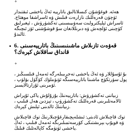
+
ھەئە. قوغۇشۇن كىسلاتالىق باتارېيە ئەڭ ياخشى ئىقتىدار
ئۈچۈن قەرەللىك نازارەت قىلىش ۋە ئاسراشقا موھتاج.
ئاسراش ئېلېكترولىت سەۋىيىسىنى تەكشۈرۈش ، ئېغىرلىق
كۈچىنى ئۆلچەش ۋە دىرىللانغان سۇ قوشۇشنى ئۆز ئىچىگە
ئالىدۇ.
6. قەۋەت تازىلاش ماشىنىسىنىڭ باتارېيەسىنى
قانداق ساقلاش كېرەك؟
+
بۇ ئۇسۇللار ۋە ئەڭ ياخشى تەجرىبىلەرگە ئەمەل قىلسىڭىز ،
پول سۈرتكۈچ ماشىنا باتارېيەسىگە ئۈنۈملۈك كۆڭۈل بۆلۈپ ،
ئۆمرىنى ئۇزارتالايسىز.
زىياننى تەكشۈرۈش: باتارېيەنىڭ بۇزۇلۇش ياكى ئۇپراش
ئالامەتلىرىنى قەرەللىك تەكشۈرۈپ ، تېزدىن ھەل قىلىپ ،
زىياننىڭ ئالدىنى ئېلىش كېرەك.
توك قاچىلاش ئادىتى: ئىشلەپچىقارغۇچىلارنىڭ توك قاچىلاش
ۋە قويۇپ بېرىشتىكى كۆرسەتمىلىرىگە ئەمەل قىلىپ ، ئەڭ
ياخشى ئۈنۈمگە كاپالەتلىك قىلىڭ.