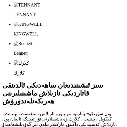
TENNANT
KINGWELL
Bennett
كلارك
سىز ئىشىنىدىغان ساھەدىكى ئالدىنقى
قاتاردىكى تازىلاش ماشىنىلىرىنى
ھەرىكەتلەندۈرۈش
پول سۈرتكۈچ باتارېيەمىز ياۋرو تازىلاش ، نىلفىسك ، تېننانت ،
كىڭۋېل ، بېننېت ، كلارك ۋە باشقىلارنى ئۆز ئىچىگە ئالغان پول
تازىلاش كەسپىدىكى داڭلىق ماركىلار بىلەن بىر گەۋدىلىشەلەيدۇ.