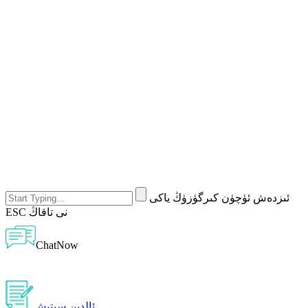
ئىزدەش ئۈچۈن كىرگۈزۈڭ ياكى
ESC نى تاقاڭ
ChatNow
ئالدىن سېتىش