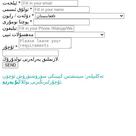
ئېلخەت *
تولۇق ئىسمى *
دۆلەت / رايون *
پوچتا نومۇرى *
تېلېفون
مەھسۇلات تىپى
ئۇچۇر *
لازىملىق يەرلەرنى تولدۇرۇڭ.
SEND
تەكلىپلەر: سېتىشتىن كېيىنكى سۈرۈشتۈرۈش ئۈچۈن
.
ئۇچۇرلىرىڭىزنى يوللاڭ
بۇ يەردە