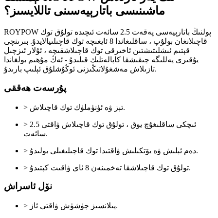
ماشىنىسى باتارېيەسىنى تاللايسىز؟
ROYPOW پولنىڭ باتارېيەسى پەقەت 2.5 سائەت ئىچىدە تولۇق توك
قاچىلانغان بولۇپ ، ساقلىغاندا 8 ئايغىچە توك قاچىلىيالايدۇ. بىرىنچى
قېتىم ئىشلىتىشتىن ئاخىرقى توك قاچىلاشقىچە ، ئۇلار ئىزچىل
يۇقىرى پەللىگە چىقىشقا كاپالەتلىك قىلىدۇ - ئەڭ مۇھىم بولغاندا
تازىلاش مەشغۇلاتىڭىزنى ئوڭۇشلۇق ئېلىپ بارىدۇ.
پۇرسەت ھەققى
> تېز ۋە ئۈنۈملۈك توك قاچىلاش.
> ئىچكى ساقلىغۇچ يوق ، تولۇق توك قاچىلاش ۋاقتى 2.5
سائەت.
> دەم ئېلىش ۋە يۆتكىلىش ۋاقتىدا توك قاچىلىغىلى بولىدۇ.
> تولۇق توك قاچىلاشقا تەخمىنەن 8 ئاي ۋاقىت كېتىدۇ.
نۆل ئاسراش
> پىلانسىز چۈشۈش ۋاقتى ئاز.