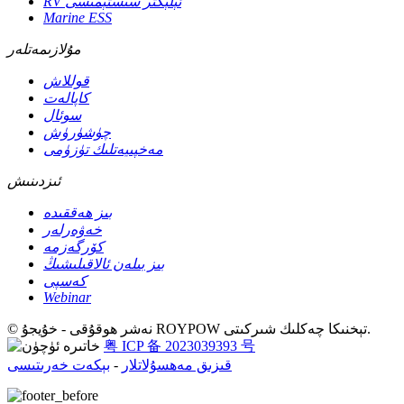
RV ئېلېكتر سىستېمىسى
Marine ESS
مۇلازىمەتلەر
قوللاش
كاپالەت
سوئال
چۈشۈرۈش
مەخپىيەتلىك تۈزۈمى
ئىزدىنىش
بىز ھەققىدە
خەۋەرلەر
كۆرگەزمە
بىز بىلەن ئالاقىلىشىڭ
كەسپى
Webinar
© نەشر ھوقۇقى - خۇيجۇ ROYPOW تېخنىكا چەكلىك شىركىتى.
粤 ICP 备 2023039393 号
قىزىق مەھسۇلاتلار
-
بېكەت خەرىتىسى