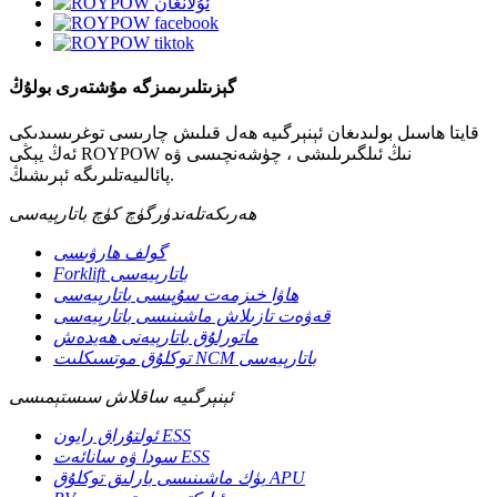
گېزىتلىرىمىزگە مۇشتەرى بولۇڭ
قايتا ھاسىل بولىدىغان ئېنېرگىيە ھەل قىلىش چارىسى توغرىسىدىكى
ئەڭ يېڭى ROYPOW نىڭ ئىلگىرىلىشى ، چۈشەنچىسى ۋە
پائالىيەتلىرىگە ئېرىشىڭ.
ھەرىكەتلەندۈرگۈچ كۈچ باتارېيەسى
گولف ھارۋىسى
Forklift باتارېيەسى
ھاۋا خىزمەت سۇپىسى باتارېيەسى
قەۋەت تازىلاش ماشىنىسى باتارېيەسى
ماتورلۇق باتارېيەنى ھەيدەش
توكلۇق موتسىكلىت NCM باتارېيەسى
ئېنېرگىيە ساقلاش سىستېمىسى
ئولتۇراق رايون ESS
سودا ۋە سانائەت ESS
يۈك ماشىنىسى بارلىق توكلۇق APU