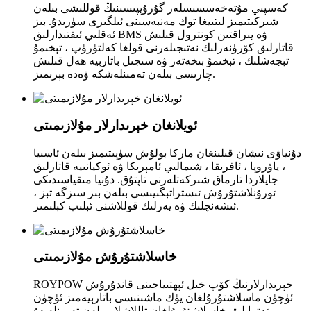
كەسپىي مۇتەخەسسىسلەر گۇرۇپپىسىنىڭ قوللىشى بىلەن
شىركىتىمىز لىتىيغا توك مەنبەسىنى ئىلگىرى سۈرىدۇ. بىز
ئەقلىي ئىقتىدارلىق BMS ۋە يىراقتىن كونترول قىلىش
قاتارلىق كۆرۈنەرلىك نەتىجىلەرنى قولغا كەلتۈرۈپ ، تېخىمۇ
تېجەشلىك ، تېخىمۇ بىخەتەر ۋە سىجىل باتارېيە ھەل قىلىش
چارىسى بىلەن تەمىنلەشكە ۋەدە بېرىمىز.
ئويلانغان خېرىدارلار مۇلازىمىتى
دۇنياۋى نىشان قىلىنغان ماركا بولۇش سۈپىتىمىز بىلەن ئاسىيا
، ياۋروپا ، ئافرىقا ، شىمالىي ئامېرىكا ۋە ئوكيانىيە قاتارلىق
جايلاردا تارماق شىركەتلەرنى تاپتۇق. دۇنيا مىقياسىدىكى
ئورۇنلاشتۇرۇش ئىستراتېگىيىسى بىلەن بىز سىزگە تېز ،
ئىشەنچلىك ۋە يەرلىك قوللاشنى ئېلىپ كېلىمىز.
خاسلاشتۇرۇش مۇلازىمىتى
ROYPOW خېرىدارلارنىڭ كۆپ خىل ئېھتىياجىنى قاندۇرۇش
ئۈچۈن ماسلاشتۇرۇلغان يۈك ماشىنىسى باتارېيەمىز ئۈچۈن
ئەتراپلىق خاسلاشتۇرۇلغان تاللاشلار بىلەن تەمىنلەيدۇ.