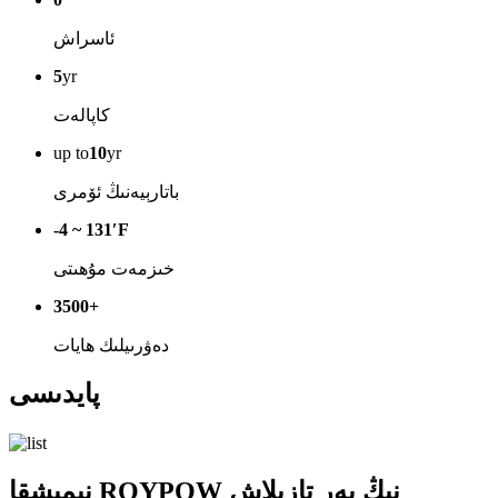
ئاسراش
5
yr
كاپالەت
up to
10
yr
باتارېيەنىڭ ئۆمرى
-4 ~ 131′F
خىزمەت مۇھىتى
3500+
دەۋرىيلىك ھايات
پايدىسى
نېمىشقا ROYPOW نىڭ يەر تازىلاش