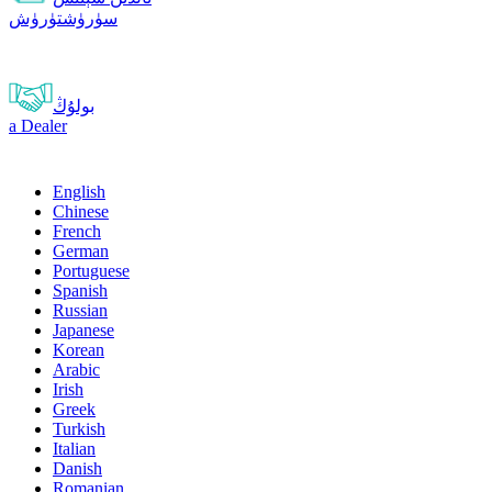
سۈرۈشتۈرۈش
بولۇڭ
a Dealer
English
Chinese
French
German
Portuguese
Spanish
Russian
Japanese
Korean
Arabic
Irish
Greek
Turkish
Italian
Danish
Romanian