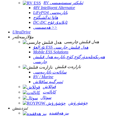
RV ئېلېكتر سىستېمىسى
48V Intelligent Alternator
LiFePO4 باتارېيەسى
ھاۋا تەڭشىگۈچ
DC-DC ئايلاندۇرغۇچ
ھەممىسى >>
UltraDrive
مۇلازىمەتلەر
ھەل قىلىش چارىسى
تۇرالغۇ ESS ھەل قىلىش چارىسى
Mobile ESS Solutions
ھەرىكەتلەندۈرگۈچ كۈچ باتارېيە ھەل قىلىش
چارىسى
نازارەت قىلىش
سانائەت باتارېيەسى
RV / Marine
ئېنېرگىيە ساقلاش
قوللاش
كاپالەت
سوئال
چۈشۈرۈش
ئىزدىنىش
بىز ھەققىدە