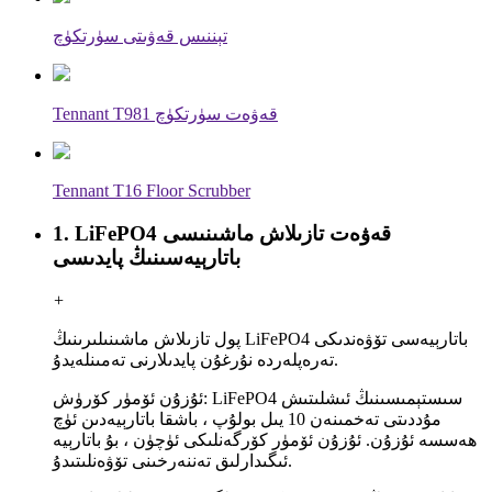
تېننىس قەۋىتى سۈرتكۈچ
Tennant T981 قەۋەت سۈرتكۈچ
Tennant T16 Floor Scrubber
1. LiFePO4 قەۋەت تازىلاش ماشىنىسى
باتارېيەسىنىڭ پايدىسى
+
پول تازىلاش ماشىنىلىرىنىڭ LiFePO4 باتارېيەسى تۆۋەندىكى
تەرەپلەردە نۇرغۇن پايدىلارنى تەمىنلەيدۇ.
ئۇزۇن ئۆمۈر كۆرۈش: LiFePO4 سىستېمىسىنىڭ ئىشلىتىش
مۇددىتى تەخمىنەن 10 يىل بولۇپ ، باشقا باتارېيەدىن ئۈچ
ھەسسە ئۇزۇن. ئۇزۇن ئۆمۈر كۆرگەنلىكى ئۈچۈن ، بۇ باتارېيە
ئىگىدارلىق تەننەرخىنى تۆۋەنلىتىدۇ.