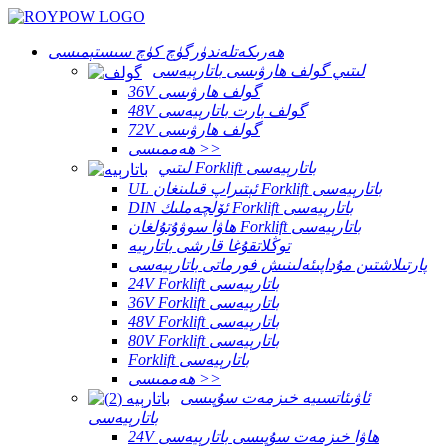
ھەرىكەتلەندۈرگۈچ كۈچ سىستېمىسى
لىتىي گولف ھارۋىسى باتارېيەسى
36V گولف ھارۋىسى
48V گولف بارت باتارېيەسى
72V گولف ھارۋىسى
ھەممىسى >>
لىتىي Forklift باتارېيەسى
UL ئېتىراپ قىلىنغان Forklift باتارېيەسى
DIN ئۆلچەملىك Forklift باتارېيەسى
ھاۋا سوۋۇتۇلغان Forklift باتارېيەسى
توڭلاتقۇغا قارشى باتارېيە
پارتىلاشتىن مۇداپىئەلىنىش فورماتى باتارېيەسى
24V Forklift باتارېيەسى
36V Forklift باتارېيەسى
48V Forklift باتارېيەسى
80V Forklift باتارېيەسى
Forklift باتارېيەسى
ھەممىسى >>
ئاۋىئاتسىيە خىزمەت سۇپىسى
باتارېيەسى
24V ھاۋا خىزمەت سۇپىسى باتارېيەسى