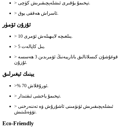
> تېخىمۇ يۇقىرى ئىشلەپچىقىرىش كۈچى.
> ئاسراش ھەققى يوق.
ئۇزۇن ئۆمۈر
> 10 يىلغىچە لايىھىلەش ئۆمرى.
> 5 يىل كاپالەت.
> قوغۇشۇن كىسلاتالىق باتارېيەنىڭ ئۆمرىدىن 3 ھەسسە
ئۇزۇن.
يېنىك ئېغىرلىق
>% 70 ئورۇقلاش.
> تېخىمۇ ياخشى ئىقتىدار.
> ئىشلەپچىقىرىش ئۈنۈمىنى ئاشۇرۇش ۋە تەننەرخنى
تۆۋەنلىتىش.
Eco-Friendly