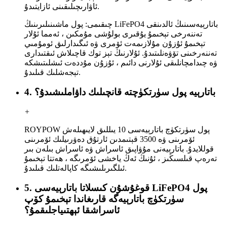
ئاۋارىچىلىقىنى ئازايتىدۇ.
چىقىمى: پول ماشىنىلىرىنىڭ LiFePO4 باتارېيەسىنىڭ ئالدىنقى
تەننەرخى تېخىمۇ يۇقىرى بولۇشى مۇمكىن ، ئەمما ئۇلار
تېخىمۇ ئۇزۇن مۇلازىمەت ئۆمرى ۋە ئىگىدارلىق ئومۇمىي
تەننەرخىنى تۆۋەنلىتىدۇ. ئۇلارنىڭ تېز توك قاچىلاش ئىقتىدارى
ۋە چىدامچانلىقى ئۇلارنى دائىم ، ئۇزۇن مۇددەت ئىشلىتىشكە
تېجەشلىك قىلىدۇ.
4. باتارېيە پول سۈرتكۈچتە قانچىلىك داۋاملىشىدۇ؟
+
ROYPOW پول سۈرتكۈچ باتارېيەسى 10 يىللىق لايىھىلەش
ئۆمرىنى ۋە 3500 قېتىمدىن ئارتۇق دەۋرىيلىك ئۆمرىنى
قوللايدۇ. باتارېيەنى مۇۋاپىق ئاسراش ۋە ئاسراش بىلەن بىر
تەرەپ قىلسىڭىز ، ئۇنىڭ ئەڭ ياخشى ئۆمرىگە ، ھەتتا تېخىمۇ
ئىلگىرىلىشىگە كاپالەتلىك قىلىدۇ.
5. قوغۇشۇن كىسلاتا باتارېيەسى LiFePO4 پول
سۈرتكۈچ باتارېيەگە قارىغاندا تېخىمۇ كۆپ
ئاسراشقا ئېھتىياجلىقمۇ؟