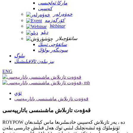
ماركا ئەلچىسى
كەسپى
خەۋەرلەر
كۆرگەزمە
Webinar
دېلو
ساتقۇچىلار
ساتقۇچى تېپىڭ
سودىگەر بولۇڭ
بىلوگ
بىز بىلەن ئالاقىلىشىڭ
ENG
ئۆي
قەۋەت تازىلاش ماشىنىسى باتارېيەسى
قەۋەت تازىلاش ماشىنىسى باتارېيەسى
ROYPOW دە ، يەر تازىلاش كەسپىي خادىملىرىغا ماس كېلىدىغان
ئۈنۈملۈك ۋە ئىشەنچلىك لىتىي توك ھەل قىلىش چارىسى بىلەن