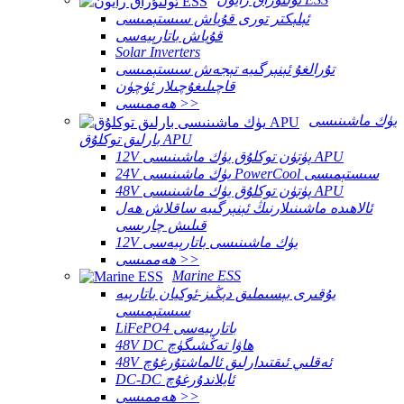
ئېلېكتر تورى قۇياش سىستېمىسى
قۇياش باتارېيەسى
Solar Inverters
تۇرالغۇ ئېنېرگىيە تېجەش سىستېمىسى
قاچىلىغۇچىلار ئۈچۈن
ھەممىسى >>
يۈك ماشىنىسى
بارلىق توكلۇق APU
12V پۈتۈن توكلۇق يۈك ماشىنىسى APU
24V يۈك ماشىنىسى PowerCool سىستېمىسى
48V پۈتۈن توكلۇق يۈك ماشىنىسى APU
ئالاھىدە ماشىنىلارنىڭ ئېنېرگىيە ساقلاش ھەل
قىلىش چارىسى
12V يۈك ماشىنىسى باتارېيەسى
ھەممىسى >>
Marine ESS
يۇقىرى بېسىملىق دېڭىز-ئوكيان باتارېيە
سىستېمىسى
LiFePO4 باتارېيەسى
48V DC ھاۋا تەڭشىگۈچ
48V ئەقلىي ئىقتىدارلىق ئالماشتۇرغۇچ
DC-DC ئايلاندۇرغۇچ
ھەممىسى >>