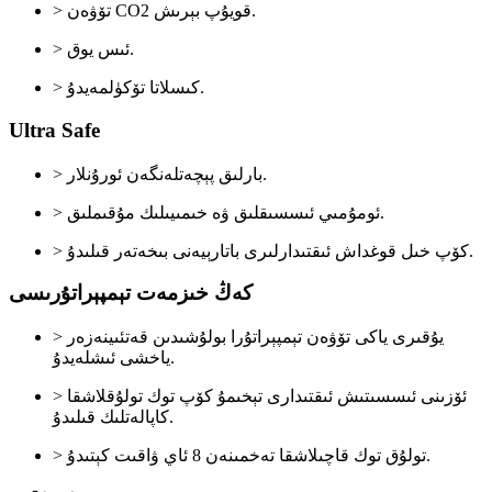
> تۆۋەن CO2 قويۇپ بېرىش.
> ئىس يوق.
> كىسلاتا تۆكۈلمەيدۇ.
Ultra Safe
> بارلىق پېچەتلەنگەن ئورۇنلار.
> ئومۇمىي ئىسسىقلىق ۋە خىمىيىلىك مۇقىملىق.
> كۆپ خىل قوغداش ئىقتىدارلىرى باتارېيەنى بىخەتەر قىلىدۇ.
كەڭ خىزمەت تېمپېراتۇرىسى
> يۇقىرى ياكى تۆۋەن تېمپېراتۇرا بولۇشىدىن قەتئىينەزەر
ياخشى ئىشلەيدۇ.
> ئۆزىنى ئىسسىتىش ئىقتىدارى تېخىمۇ كۆپ توك تولۇقلاشقا
كاپالەتلىك قىلىدۇ.
> تولۇق توك قاچىلاشقا تەخمىنەن 8 ئاي ۋاقىت كېتىدۇ.