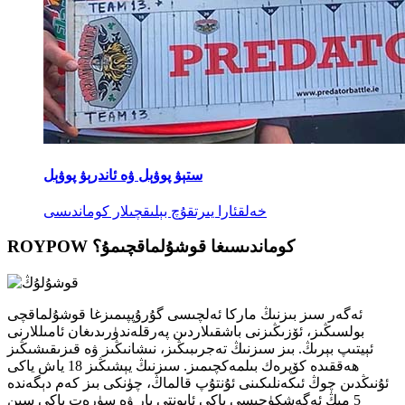
ستېۋ پوۋېل ۋە ئاندرېۋ پوۋېل
خەلقئارا يىرتقۇچ بېلىقچىلار كوماندىسى
ROYPOW كوماندىسىغا قوشۇلماقچىمۇ؟
ئەگەر سىز بىزنىڭ ماركا ئەلچىسى گۇرۇپپىمىزغا قوشۇلماقچى
بولسىڭىز، ئۆزىڭىزنى باشقىلاردىن پەرقلەندۈرىدىغان ئامىللارنى
ئېيتىپ بېرىڭ. بىز سىزنىڭ تەجرىبىڭىز، نىشانىڭىز ۋە قىزىقىشىڭىز
ھەققىدە كۆپرەك بىلمەكچىمىز. سىزنىڭ يېشىڭىز 18 ياش ياكى
ئۇنىڭدىن چوڭ ئىكەنلىكىنى ئۇنتۇپ قالماڭ، چۈنكى بىز كەم دېگەندە
5 مىڭ ئەگەشكۈچىسى ياكى ئابونتى بار ۋە سۈرەت ياكى سىن