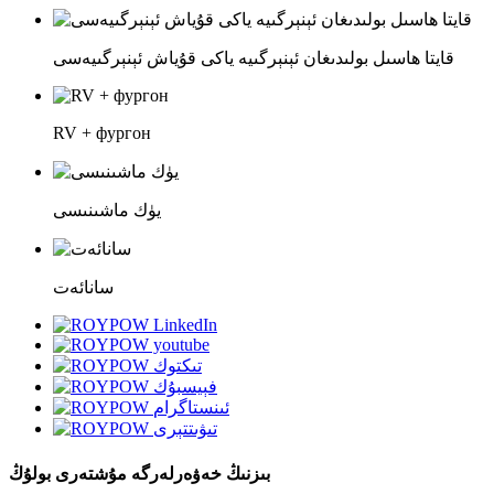
قايتا ھاسىل بولىدىغان ئېنېرگىيە ياكى قۇياش ئېنېرگىيەسى
RV + фургон
يۈك ماشىنىسى
سانائەت
بىزنىڭ خەۋەرلەرگە مۇشتەرى بولۇڭ