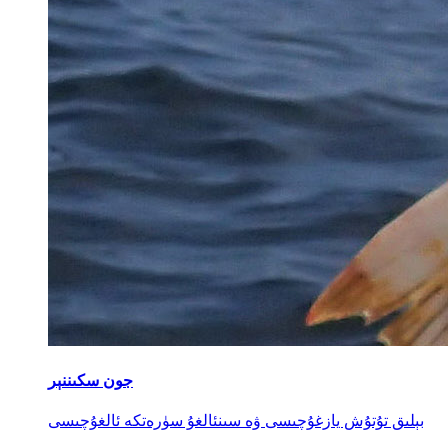
جون سكىننېر
بېلىق تۇتۇش يازغۇچىسى ۋە سىنئالغۇ سۈرەتكە ئالغۇچىسى