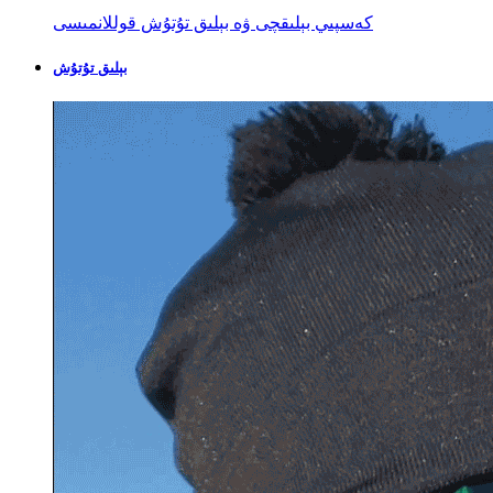
كەسپىي بېلىقچى ۋە بېلىق تۇتۇش قوللانمىسى
بېلىق تۇتۇش