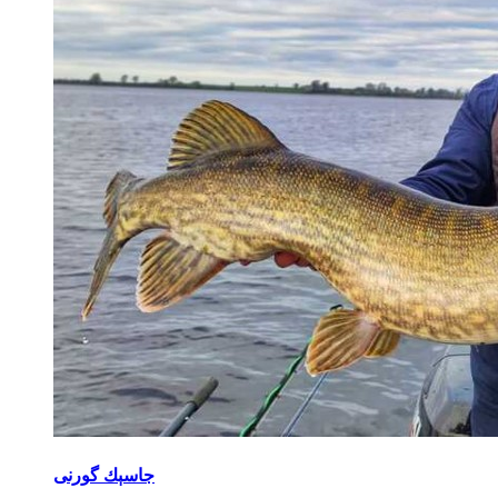
جاسېك گورنى