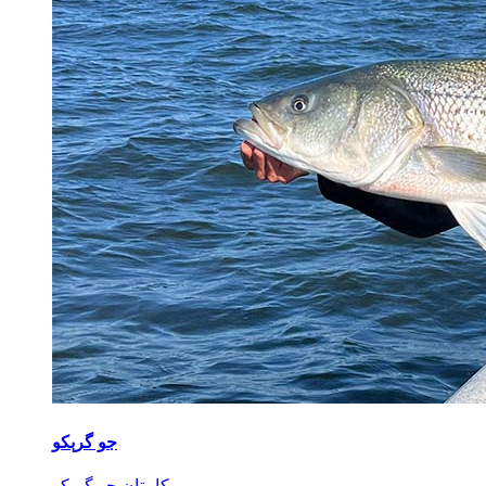
جو گرېكو
كاپىتان جو گرېكو