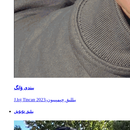
بىندى ۋانگ
J.loj Tincan 2023-يىللىق چېمپىيون
بېلىق تۇتۇش