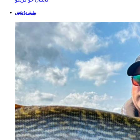
بېلىق تۇتۇش