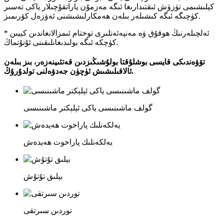
كېلىشىمى تۈزۈش ئىقتىدارىغا ئىگە مەزمۇن ياراتقۇچىلار ياكى تەسىر
كۈچىگە ئىگە كىشىلەر بىلەن ھەمكارلىشىشنى ئەۋزەل كۆرىمىز.
* ئەلچىلەرنىڭ ھوقۇق ۋە مەنپەئەتلىرى توختام ئىمزالانغاندىن كېيىن
كۈچكە ئىگە بولىدىغانلىقىنى ئۇنۇتماڭ.
تۆۋەندىكى قايسى بوشلۇقتا بولۇشىڭىزدىن قەتئىينەزەر، بىز بىلەن
ئالاقىلىشىش ئۈچۈن جەدۋەلنى تولدۇرۇڭ.
گولف ماشىنىسى ياكى ئېلېكتر ماشىنىسى
يەلكەنلىك پاراخوت ھەيدەش
بېلىق تۇتۇش
توردىن سىرتقى