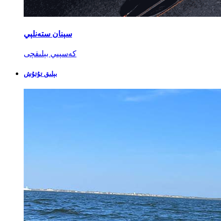
سېنان ستەنلېي
كەسپىي بېلىقچى
بېلىق تۇتۇش