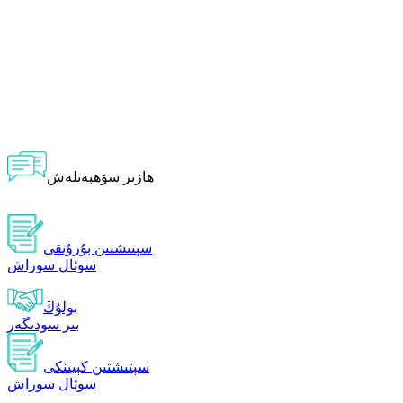
ھازىر سۆھبەتلەش
سېتىشتىن بۇرۇنقى
سوئال سوراش
بولۇڭ
بىر سودىگەر
سېتىشتىن كېيىنكى
سوئال سوراش