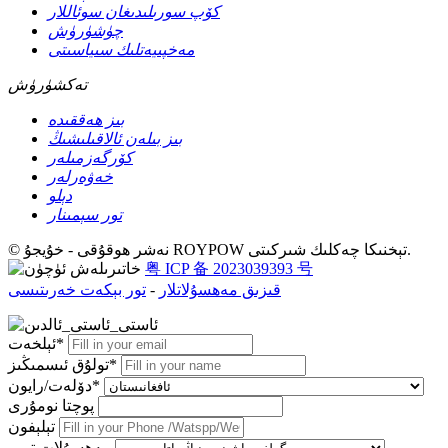
كۆپ سورىلىدىغان سوئاللار
چۈشۈرۈش
مەخپىيەتلىك سىياسىتى
تەكشۈرۈش
بىز ھەققىدە
بىز بىلەن ئالاقىلىشىڭ
كۆرگەزمىلەر
خەۋەرلەر
دېلو
تور سېمىنار
© نەشر ھوقۇقى - خۇيجۇ ROYPOW تېخنىكا چەكلىك شىركىتى.
粤 ICP 备 2023039393 号
قىزىق مەھسۇلاتلار
-
تور بېكەت خەرىتىسى
ئېلخەت*
تولۇق ئىسمىڭىز*
دۆلەت/رايون*
پوچتا نومۇرى
تېلېفون
مەھسۇلات تىپى