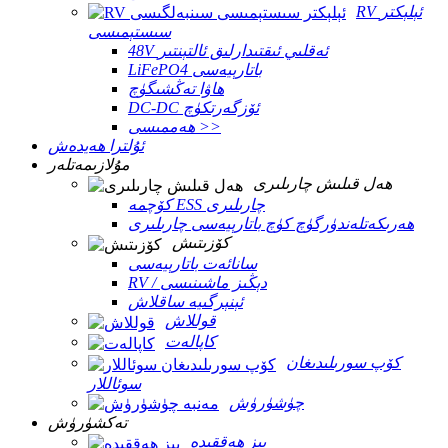
RV ئېلېكتر
سىستېمىسى
48V ئەقلىي ئىقتىدارلىق ئالتېنتىر
LiFePO4 باتارېيەسى
ھاۋا تەڭشىگۈچ
DC-DC ئۆزگەرتكۈچ
ھەممىسى >>
ئۇلترا ھەيدەش
مۇلازىمەتلەر
ھەل قىلىش چارىلىرى
كۆچمە ESS چارىلىرى
ھەرىكەتلەندۈرگۈچ كۈچ باتارېيەسى چارىلىرى
كۆزىتىش
سانائەت باتارېيەسى
RV / دېڭىز ماشىنىسى
ئېنېرگىيە ساقلاش
قوللاش
كاپالەت
كۆپ سورىلىدىغان
سوئاللار
چۈشۈرۈش
تەكشۈرۈش
بىز ھەققىدە