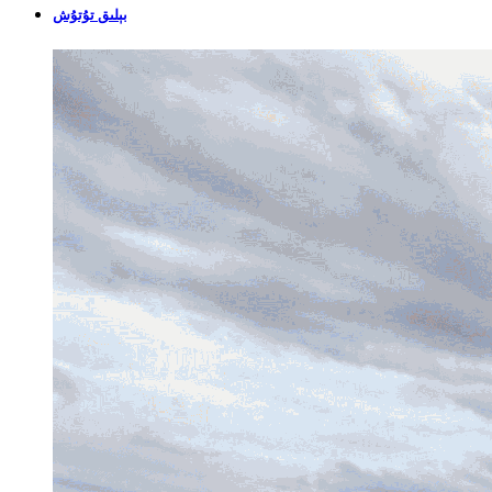
بېلىق تۇتۇش