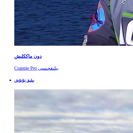
دون ماككلىش
Crappie Pro بېلىقچىسى
بېلىق تۇتۇش