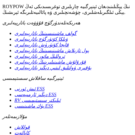
ROYPOW نىڭ يېڭىلىنىدىغان ئېنېرگىيە چارىلىرى توغرىسىدىكى ئەڭ
يېڭى ئىلگىرىلەشلىرى، چۈشەنچىلىرى ۋە پائالىيەتلىرىگە ئېرىشىڭ.
ھەرىكەتلەندۈرگۈچ قۇۋۋەت باتارېيەلىرى
گولف ماشىنىسىنىڭ باتارېيەلىرى
ۋىلكا كۆتۈرگۈچ باتارېيەلىرى
قايچا كۆتۈرۈش باتارېيەلىرى
پول تازىلاش ماشىنىسىنىڭ باتارېيەلىرى
تروللىڭ ماتور باتارېيەلىرى
قۇرۇلۇش ماشىنىلىرىنىڭ باتارېيەلىرى
يۇقىرى ۋولتلىق لىتىي دېڭىز باتارېيەلىرى
ئېنېرگىيە ساقلاش سىستېمىسى
ئىش ئورنى ESS
دېڭىز ئارمىيەسى ESS
RV ئېلېكتر سىستېمىسى
يۈك ماشىنىسى ESS
مۇلازىمەتلەر
قوللاش
كاپالەت