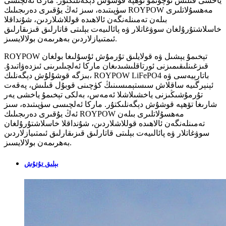
ياخشى قىلىش ئۈچۈنمۇ تۆھپە قوشۇش دېگەنلىكتۇر. ماركا ئەلچىسى
سۈپىتىدە، سىز ئەڭ يۇقىرى دەرىجىلىك ROYPOW مەھسۇلاتلىرى
بىلەن تەمىنلەنگەن ئالاھىدە قوللاشلاردىن، شۇنداقلا
خاسلاشتۇرۇلغان سوۋغاتلار ۋە پائالىيەت بېلىتى قاتارلىق قىزىقارلىق
ئىمتىيازلاردىن بەھرىمەن بولالايسىز.
ROYPOW تېخىمۇ يېشىل ۋە قولايلىق تۇرمۇش ئۇسۇلىغا بولغان
قىزغىنلىقىمىزنى ئورتاقلىشىدىغان ماركا ئەلچىلىرىنى ئىزدەۋاتىدۇ.
بىزگە قوشۇلۇش دېگەنلىك، ROYPOW LiFePO4 باتارېيەسى ۋە
ئېنېرگىيە ساقلاش سىستېمىسىنىڭ كۈچىنى قوبۇل قىلىش، پەقەت
تۇرمۇشىڭىزنى ياخشىلاشلا ئەمەس، بەلكى تېخىمۇ ياخشى يەر
شارىغا تۆھپە قوشۇش دېگەنلىكتۇر. ماركا ئەلچىسى سۈپىتىدە، سىز
ئەڭ يۇقىرى دەرىجىلىك ROYPOW مەھسۇلاتلىرى بىلەن
تەمىنلەنگەن ئالاھىدە قوللاشلاردىن، شۇنداقلا خاسلاشتۇرۇلغان
سوۋغاتلار ۋە پائالىيەت بېلىتى قاتارلىق قىزىقارلىق ئىمتىيازلاردىن
بەھرىمەن بولالايسىز.
بېلىق تۇتۇش