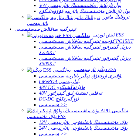
36V پول تازىلاش ماشىنىسىنىڭ باتارېيەسى
پول تازىلاش ماشىنىسىنىڭ باتارېيە قۇۋۋەتلىگۈچ
تروللىڭ ماتور
باتارېيەسى
ئېنېرگىيە ساقلاش سىستېمىسى
ئىش ئورنى ESS
كۆچمە ئېنېرگىيە ساقلاش سىستېمىسى PC15KT
دىزېل گېنېراتور ئېنېرگىيە ساقلاش سىستېمىسى
X250KT
دىزېل گېنېراتور ئېنېرگىيە ساقلاش سىستېمىسى
X500KT
دېڭىز ئارمىيەسى ESS
يۇقىرى ۋولتلۇق دېڭىز باتارېيە سىستېمىسى
LiFePO4 باتارېيەسى
48V DC ھاۋا تەڭشىگۈچ
48V ئەقلىي ئىقتىدارلىق گېنېراتور
DC-DC ئۆزگەرتكۈچ
ھەممىسى >>
يۈك ماشىنىسى ESS
12V يۈك ماشىنىسىنىڭ باشلىغۇچى باتارېيەسى
24V يۈك ماشىنىسىنىڭ باشلىغۇچى باتارېيەسى
ھەممىسى >>