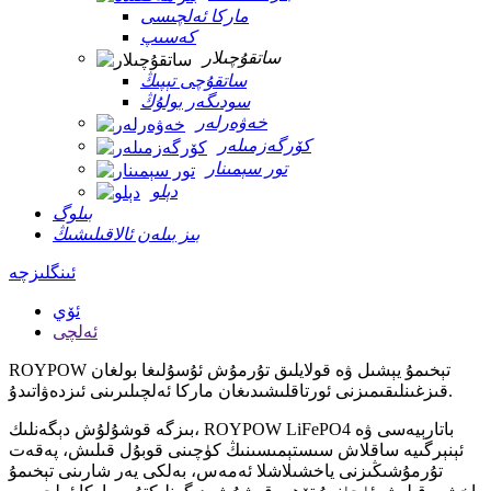
ماركا ئەلچىسى
كەسىپ
ساتقۇچىلار
ساتقۇچى تېپىڭ
سودىگەر بولۇڭ
خەۋەرلەر
كۆرگەزمىلەر
تور سېمىنار
دېلو
بىلوگ
بىز بىلەن ئالاقىلىشىڭ
ئىنگلىزچە
ئۆي
ئەلچى
ROYPOW تېخىمۇ يېشىل ۋە قولايلىق تۇرمۇش ئۇسۇلىغا بولغان
قىزغىنلىقىمىزنى ئورتاقلىشىدىغان ماركا ئەلچىلىرىنى ئىزدەۋاتىدۇ.
بىزگە قوشۇلۇش دېگەنلىك، ROYPOW LiFePO4 باتارېيەسى ۋە
ئېنېرگىيە ساقلاش سىستېمىسىنىڭ كۈچىنى قوبۇل قىلىش، پەقەت
تۇرمۇشىڭىزنى ياخشىلاشلا ئەمەس، بەلكى يەر شارىنى تېخىمۇ