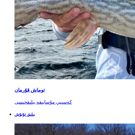
توماش قۇرمان
كەسپىي مۇسابىقە بېلىقچىسى
بېلىق تۇتۇش