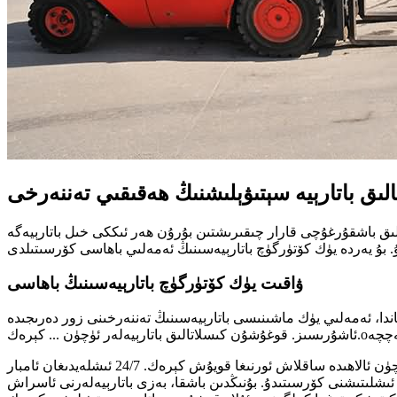
ىق باتارېيە سېتىۋېلىشنىڭ ھەقىقىي تەننەرخى
ىق باشقۇرغۇچى قارار چىقىرىشتىن بۇرۇن ھەر ئىككى خىل باتارېيەگە
ۋاقىت يۈك كۆتۈرگۈچ باتارېيەسىنىڭ باھاسى
ندا، ئەمەلىي يۈك ماشىنىسى باتارېيەسىنىڭ تەننەرخىنى زور دەرىجىدە
o
ئاشۇرىسىز. قوغۇشۇن كىسلاتالىق باتارېيەلەر ئۈچۈن ... كېرەك.
بۇنىڭدىن باشقا، ھەر بىر باتارېيە پەقەت 8 سائەت ئەتراپىدا ئىشلىتىشكە بولىدۇ. ئاندىن ئۇنى 16 سائەت قۇۋۋەتلەش ۋە سوۋۇتۇش ئۈچۈن ئالاھىدە ساقلاش ئورنىغا قويۇش كېرەك. 24/7 ئىشلەيدىغان ئامبار
ېيە ئىشلىتىشنى كۆرسىتىدۇ. بۇنىڭدىن باشقا، بەزى باتارېيەلەرنى ئاسراش