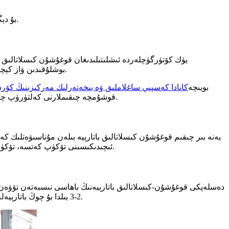
بۇ دېگەنلىك تېخىمۇ كۆپ ھۆججەت ئىشلىرى ۋە قۇۋۋەتلەش، ئۆزگەرتىش ۋە ئاسراش ئىشلىرىنى نازارەت قىلىدىغان مەخسۇس بىر گۇرۇپپا كېرەك.
يۈك كۆتۈرگۈچلەردە ئىشلىتىلىدىغان قوغۇشۇن كىسلاتالىق
بوشلۇقىدىن ۋاز كېچىشى كېرەك. بۇنىڭدىن باشقا، ئامبار باشقۇرغۇچىسى قوغۇشۇن كىسلاتالىق باتارېيەلەر قويۇلىدىغان ساقلاش بوشلۇقىنى ئۆزگەرتىشى كېرەك.
بويىچە
كانادا كەسپىي ساغلاملىق ۋە بىخەتەرلىك مەركىزىنىڭ كۆر
قوشۇمچە چىقىملارنى كەلتۈرۈپ چىقىرىدۇ. شۇنداقلا قوغۇشۇن-كىسلاتالىق باتارېيەلەرنى نازارەت قىلىش ۋە بىخەتەر ساقلاش ئۈچۈن مەخسۇس ئۈسكۈنىلەرمۇ تەلەپ قىلىنىدۇ.
يەنە بىر چىقىم قوغۇشۇن كىسلاتالىق باتارېيە بىلەن مۇناسىۋەتلىك كە
ئىچىدىكىسىنى تۆكۈپ كەتسە، تۆكۈلگەن ماددىلارنى تازىلاش جەريانىدا ئامبارنىڭ مەشغۇلاتىنى توختىتىشى كېرەك. بۇ ئامبارغا قوشۇمچە ۋاقىت سەرپىياتىنى كەلتۈرۈپ چىقىرىدۇ.
2-3 يىلدا بۇ چوڭ باتارېيەلەرنىڭ يېڭى بىر تۈركۈمىنى زاكاز قىلىشى كېرەك. شۇنداقلا، ئىشلىتىلگەن باتارېيەلەرنى تاشلاش ئۈچۈن قوشۇمچە چىقىم قىلىشقا توغرا كېلىدۇ.