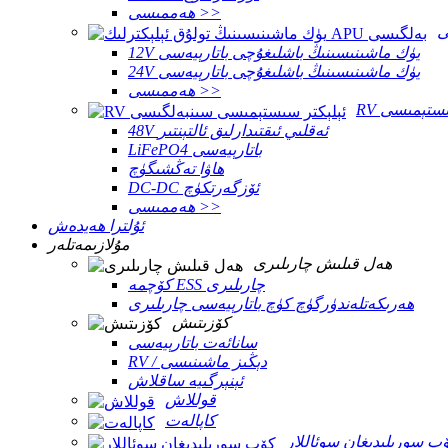
ھەممىسى >>
12V يۈك ماشىنىسىنىڭ باشلىغۇچى باتارېيەسى
24V يۈك ماشىنىسىنىڭ باشلىغۇچى باتارېيەسى
ھەممىسى >>
 سىستېمىسى
48V ئەقلىي ئىقتىدارلىق ئالتېنتىر
LiFePO4 باتارېيەسى
ھاۋا تەڭشىگۈچ
DC-DC ئۆزگەرتكۈچ
ھەممىسى >>
ئۇلترا ھەيدەش
مۇلازىمەتلەر
ھەل قىلىش چارىلىرى
كۆچمە ESS چارىلىرى
ھەرىكەتلەندۈرگۈچ كۈچ باتارېيەسى چارىلىرى
كۆزىتىش
سانائەت باتارېيەسى
RV / دېڭىز ماشىنىسى
ئېنېرگىيە ساقلاش
قوللاش
كاپالەت
پ سورىلىدىغان سوئاللار