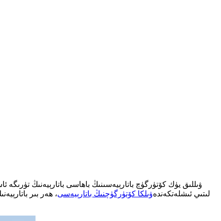
لىتىي ئىشلەتكەندە
ۋىلكا كۆتۈرگۈچنىڭ باتارېيەسى