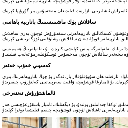
ساقلاش يۈك ماشىنىسىنىڭ باتارېيە باھاسى
ن قوغۇشۇن كىسلاتالىق باتارېيەلەرنى سىغدۇرۇش ئۈچۈن بەزى ساقلاش
دائىرىلىك تەلەپلەرگە ماس كېلىشى كېرەك. بۇ تەلەپلەرنىڭ ھەممىسى
كەسپىي خەۋپ-خەتەر
دا تارقىلىدىغان سۇيۇقلۇقلار بار. ئەگەر بۇ چوڭ باتارېيەلەرنىڭ بىرى
ئالماشتۇرۇش تەننەرخى
وغۇشۇن-كىسلاتالىق باتارېيەنىڭ باھاسى نىسبەتەن تۆۋەن. قانداقلا بولمىسۇن، بۇ باتارېيەلەر يېتەرلىك ئاسرىلسا پەقەت 1500 قېتىملىق توكقا چىداملىق بولىدۇ. بۇ دېگەنلىك، ئامبار باشقۇرغۇچىسى ھەر