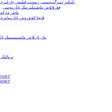
ئېلېكتر ئېنېرگىيەسىنى رېمونت قىلىش چارىلىرى
قۇرۇلۇش ماشىنىلىرىنىڭ باتارېيەسى
ماتور ۋە كون
قايچا كۆتۈرۈش باتارېيەلىرى
پول تازىلاش ماشىنىسىنىڭ بات
تروللىڭ 
دىزېل گېنېراتور ئېنېرگىيە ساقلاش س
دىزېل گېنېراتور ئېنېرگىيە ساقلاش س