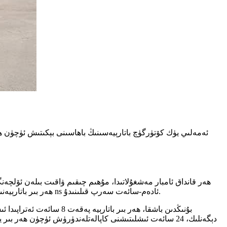
ئەمەلىي يۈك كۆتۈرگۈچ باتارېيەسىنىڭ باھاسىنى بېكىتىش ئۈچۈن 
ھەر قانداق ئامبار مەشغۇلاتىدا، مۇھىم چىقىم ۋاقىت بىلەن ئۆلچەن
ھەر بىر باتارېيەنىڭ توغرا ئىشلىشىگە كاپالەتلىك قىلىش ئۈچۈن، ھەر بىر باتارېيەگە يىلدا نەچچە ns ئادەم-سائەت سەرپ قىلىنىدۇ.
دېگەنلىك، 24 سائەت ئىشلىتىشنى كاپالەتلەندۈرۈش ئۈچۈن ھە