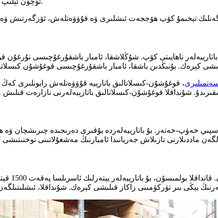
ئۈچۈن ئېلىپ كېتىشكە توغرا كەلگەندە، ئۇلار قوشۇمچە باتارېيە سېتىۋېلىشى كېرەك.
 باتارېيەلەر ناھايىتى كۆپ. شۇڭلاشقا، ئامبار باشقۇرغۇچىسى نۇرغۇ
سەتمىلىرى
، قوغۇشۇن-كىسلاتالىق باتارېيە قۇۋۋەتلەش رايونلىرى كەڭ 
سپىي خەۋپ-خەتەر. بۇ باتارېيەلەردە يۇقىرى دەرىجىدە چىرىشچان ۋە ھاۋا
دەسلەپكى ق