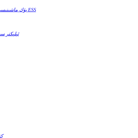
يۈك ماشىنىسى ESS
RV ئېلېكتر
كۆ