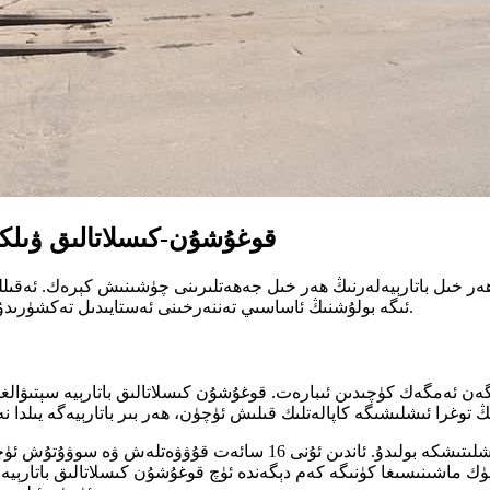
قوغۇشۇن-كىسلاتالىق ۋىلكال
ھەر خىل باتارېيەلەرنىڭ ھەر خىل جەھەتلىرىنى چۈشىنىش كېرەك. ئەقىلل
ئىگە بولۇشنىڭ ئاساسىي تەننەرخىنى ئەستايىدىل تەكشۈرىدۇ. بۇ يەردە يۈك كۆتۈرگۈچ باتارېيەسىنىڭ ئەمەلىي باھاسى كۆرسىتىلدى.
گەن ئەمگەك كۈچىدىن ئىبارەت. قوغۇشۇن كىسلاتالىق باتارېيە سېتىۋالغا
ر بىر يۈك ماشىنىسىغا كۈنىگە كەم دېگەندە ئۈچ قوغۇشۇن كىسلاتالىق باتار