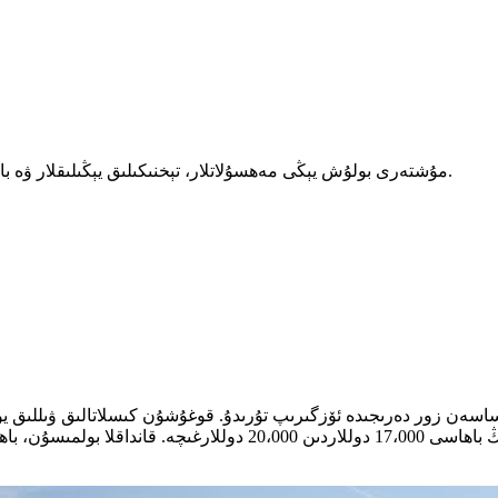
يېڭى مەھسۇلاتلار، تېخنىكىلىق يېڭىلىقلار ۋە باشقا نەرسىلەردىن تۇنجى بولۇپ خەۋەردار بولۇڭ ۋە مۇشتەرى بولۇڭ.
مۇشتەرى بولۇش
، ھەر بىر باتارېيەنىڭ باھاسى 17،000 دوللاردىن ،000