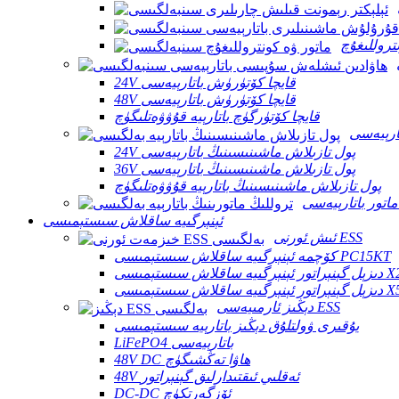
تروللىغۇچ
24V قايچا كۆتۈرۈش باتارېيەسى
48V قايچا كۆتۈرۈش باتارېيەسى
قايچا كۆتۈرگۈچ باتارېيە قۇۋۋەتلىگۈچ
ارېيەسى
24V پول تازىلاش ماشىنىسىنىڭ باتارېيەسى
36V پول تازىلاش ماشىنىسىنىڭ باتارېيەسى
پول تازىلاش ماشىنىسىنىڭ باتارېيە قۇۋۋەتلىگۈچ
ماتور باتارېيەسى
ئېنېرگىيە ساقلاش سىستېمىسى
ئىش ئورنى ESS
كۆچمە ئېنېرگىيە ساقلاش سىستېمىسى PC15KT
ىستېمىسى X250KT
ىستېمىسى X500KT
دېڭىز ئارمىيەسى ESS
يۇقىرى ۋولتلۇق دېڭىز باتارېيە سىستېمىسى
LiFePO4 باتارېيەسى
48V DC ھاۋا تەڭشىگۈچ
48V ئەقلىي ئىقتىدارلىق گېنېراتور
DC-DC ئۆزگەرتكۈچ