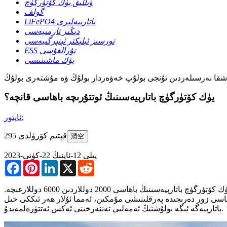
ۋىللىق يۈك كۆتۈرگۈچ
گولف
LiFePO4 باتارېيەلىرى
دېڭىز ئارمىيەسى
تورسىز ئېلېكتر ئېنېرگىيەسى
ESS تۇرالغۇسى
يۈك ماشىنىسى
يۈك كۆتۈرگۈچ باتارېيەسىنىڭ ئوتتۇرىچە باھاسى قانچە؟
ئاپتور:
295 قېتىم كۆرۈلدى
清空
2023-يىلى 12-ئاينىڭ 22-كۈنى
Facebook
Pinterest
LinkedIn
X
Reddit
ۋىللىق يۈك كۆتۈرگۈچ باتارېيەسىنىڭ باھاسى باتارېيەنىڭ تۈرىگە ئاساسەن زور دەرىجىدە ئۆزگىرىپ تۇرىدۇ. قوغۇشۇن كىسلاتالىق ۋىللىق يۈك كۆتۈرگۈچ باتارېيەسىنىڭ باھاسى 2000 دوللاردىن 6000 دوللارغىچە.
20 دوللارغىچە. قانداقلا بولمىسۇن، باھاسى زور دەرىجىدە پەرقلىنىشى مۇمكىن، ئەمما ئۇلار ھەر ئىككى خىل
باتارېيەگە ئىگە بولۇشنىڭ ئەمەلىي تەننەرخىنى ئەكس ئەتتۈرەلمەيدۇ.