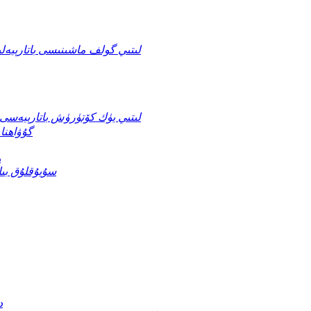
لىتىي گولف ماشىنىسى باتارېيەل
لىتىي يۈك كۆتۈرۈش باتارېيەسى
UL گۇۋاھ
ھ
سۇيۇقلۇق بىل
د