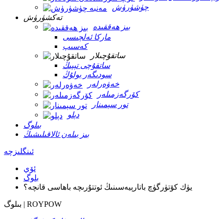
چۈشۈرۈش
تەكشۈرۈش
بىز ھەققىدە
ماركا ئەلچىسى
كەسىپ
ساتقۇچىلار
ساتقۇچى تېپىڭ
سودىگەر بولۇڭ
خەۋەرلەر
كۆرگەزمىلەر
تور سېمىنار
دېلو
بىلوگ
بىز بىلەن ئالاقىلىشىڭ
ئىنگلىزچە
ئۆي
بلوگ
يۈك كۆتۈرگۈچ باتارېيەسىنىڭ ئوتتۇرىچە باھاسى قانچە؟
بىلوگ | ROYPOW