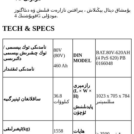
يۇمشاق دېتال يېڭىلاش ، يىراقتىن نازارەت قىلىش ۋە دىئاگنوز
قويۇشنىڭ 4G مودۇلى.
TECH & SPECS
نامدىكى توك بېسىمى /
80V
BAT.80V-620AH
توك چىقىرىش بېسىمى
DIN
(80V)
(4 PzS 620) PB
دائىرىسى
MODEL
0166048
460 Ah
نامدىكى ئىقتىدار
رازمېرى
(L × W ×
36.8
1023 x 705 x 784
H)
ساقلانغان ئېنېرگىيە
مىللىمېتىر
كىلوۋات
پايدىلىنىش
ئۈچۈن
(kg)
ئېغىرلىقى
1558
ھايات
> 3500 قېتىم