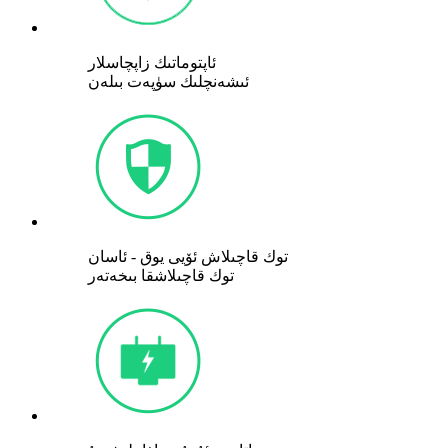
ئاپتوماتىك زاپچاسلار
ئىشەنچلىك سۈپەت بىلەن
توك قاچىلاش ئۆيى يوق - ئاسان
توك قاچىلاشقا بىخەتەر