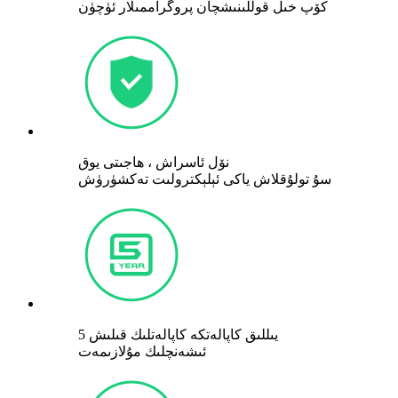
كۆپ خىل قوللىنىشچان پروگراممىلار ئۈچۈن
نۆل ئاسراش ، ھاجىتى يوق
سۇ تولۇقلاش ياكى ئېلېكترولىت تەكشۈرۈش
5 يىللىق كاپالەتكە كاپالەتلىك قىلىش
ئىشەنچلىك مۇلازىمەت