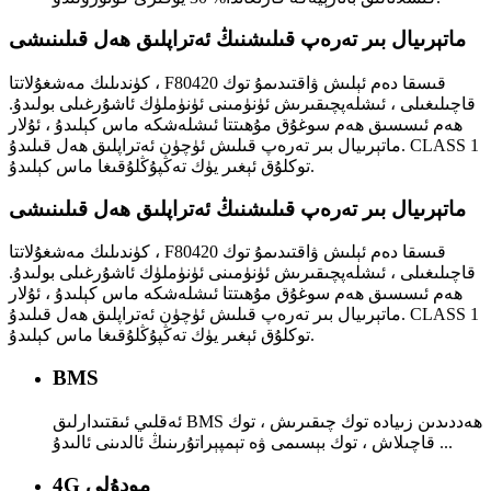
ماتېرىيال بىر تەرەپ قىلىشنىڭ ئەتراپلىق ھەل قىلىنىشى
كۈندىلىك مەشغۇلاتتا ، F80420 قىسقا دەم ئېلىش ۋاقتىدىمۇ توك
قاچىلىغىلى ، ئىشلەپچىقىرىش ئۈنۈمىنى ئۈنۈملۈك ئاشۇرغىلى بولىدۇ.
ھەم ئىسسىق ھەم سوغۇق مۇھىتتا ئىشلەشكە ماس كېلىدۇ ، ئۇلار
ماتېرىيال بىر تەرەپ قىلىش ئۈچۈن ئەتراپلىق ھەل قىلىدۇ. CLASS 1
توكلۇق ئېغىر يۈك تەڭپۇڭلۇقىغا ماس كېلىدۇ.
ماتېرىيال بىر تەرەپ قىلىشنىڭ ئەتراپلىق ھەل قىلىنىشى
كۈندىلىك مەشغۇلاتتا ، F80420 قىسقا دەم ئېلىش ۋاقتىدىمۇ توك
قاچىلىغىلى ، ئىشلەپچىقىرىش ئۈنۈمىنى ئۈنۈملۈك ئاشۇرغىلى بولىدۇ.
ھەم ئىسسىق ھەم سوغۇق مۇھىتتا ئىشلەشكە ماس كېلىدۇ ، ئۇلار
ماتېرىيال بىر تەرەپ قىلىش ئۈچۈن ئەتراپلىق ھەل قىلىدۇ. CLASS 1
توكلۇق ئېغىر يۈك تەڭپۇڭلۇقىغا ماس كېلىدۇ.
BMS
ئەقلىي ئىقتىدارلىق BMS ھەددىدىن زىيادە توك چىقىرىش ، توك
قاچىلاش ، توك بېسىمى ۋە تېمپېراتۇرىنىڭ ئالدىنى ئالىدۇ ...
4G مودۇلى