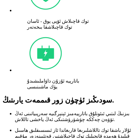
توك قاچىلاش ئۆيى يوق - ئاسان
توك قاچىلاشقا بىخەتەر
باتارېيە ئۇزۇن داۋاملىشىدۇ
يۈك ماشىنىسى
سودىڭىز ئۈچۈن زور قىممەت يارىتىڭ.
بىزنىڭ لىتىي ئىئونلۇق باتارېيەمىز ئېنېرگىيە سەرپىياتىنى ئەڭ
تۆۋەن چەككە چۈشۈرۈشتىكى ئەڭ ياخشى تاللاش.
ئۇلار باشقا توك تاللاشلىرىغا قارىغاندا ئاز ئىسسىقلىق ھاسىل
قىلىدۇ ھەمدە قانچىلىك توك قاچىلاشتىن قەتئىينەزەر مۇقىم