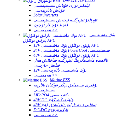
ئېلېكتر تورى قۇياش سىستېمىسى
قۇياش باتارېيەسى
Solar Inverters
تۇرالغۇ ئېنېرگىيە تېجەش سىستېمىسى
قاچىلىغۇچىلار ئۈچۈن
ھەممىسى >>
يۈك ماشىنىسى
بارلىق توكلۇق APU
12V پۈتۈن توكلۇق يۈك ماشىنىسى APU
24V يۈك ماشىنىسى PowerCool سىستېمىسى
48V پۈتۈن توكلۇق يۈك ماشىنىسى APU
ئالاھىدە ماشىنىلارنىڭ ئېنېرگىيە ساقلاش ھەل
قىلىش چارىسى
12V يۈك ماشىنىسى باتارېيەسى
ھەممىسى >>
Marine ESS
يۇقىرى بېسىملىق دېڭىز-ئوكيان باتارېيە
سىستېمىسى
LiFePO4 باتارېيەسى
48V DC ھاۋا تەڭشىگۈچ
48V ئەقلىي ئىقتىدارلىق ئالماشتۇرغۇچ
DC-DC ئايلاندۇرغۇچ
ھەممىسى >>