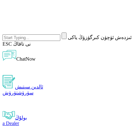
ئىزدەش ئۈچۈن كىرگۈزۈڭ ياكى
ESC نى تاقاڭ
ChatNow
ئالدىن سېتىش
سۈرۈشتۈرۈش
بولۇڭ
a Dealer