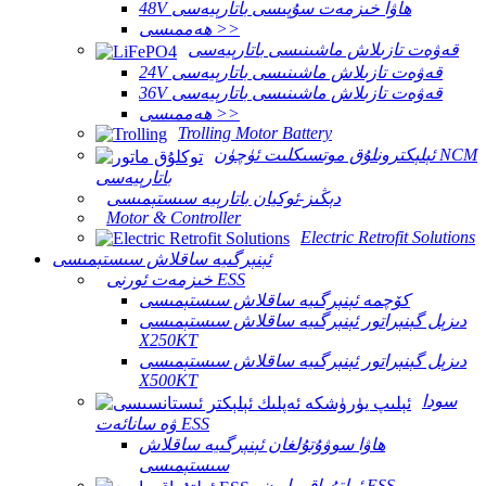
48V ھاۋا خىزمەت سۇپىسى باتارېيەسى
ھەممىسى >>
قەۋەت تازىلاش ماشىنىسى باتارېيەسى
24V قەۋەت تازىلاش ماشىنىسى باتارېيەسى
36V قەۋەت تازىلاش ماشىنىسى باتارېيەسى
ھەممىسى >>
Trolling Motor Battery
ئېلېكترونلۇق موتسىكلىت ئۈچۈن NCM
باتارېيەسى
دېڭىز-ئوكيان باتارېيە سىستېمىسى
Motor & Controller
Electric Retrofit Solutions
ئېنېرگىيە ساقلاش سىستېمىسى
خىزمەت ئورنى ESS
كۆچمە ئېنېرگىيە ساقلاش سىستېمىسى
دىزېل گېنېراتور ئېنېرگىيە ساقلاش سىستېمىسى
X250KT
دىزېل گېنېراتور ئېنېرگىيە ساقلاش سىستېمىسى
X500KT
سودا
ۋە سانائەت ESS
ھاۋا سوۋۇتۇلغان ئېنېرگىيە ساقلاش
سىستېمىسى
ئولتۇراق رايون ESS