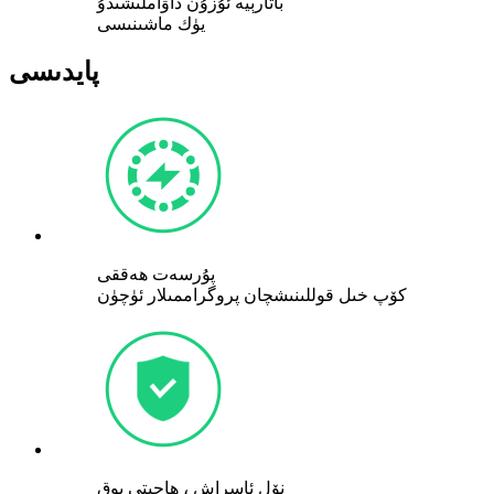
باتارېيە ئۇزۇن داۋاملىشىدۇ
يۈك ماشىنىسى
پايدىسى
پۇرسەت ھەققى
كۆپ خىل قوللىنىشچان پروگراممىلار ئۈچۈن
نۆل ئاسراش ، ھاجىتى يوق