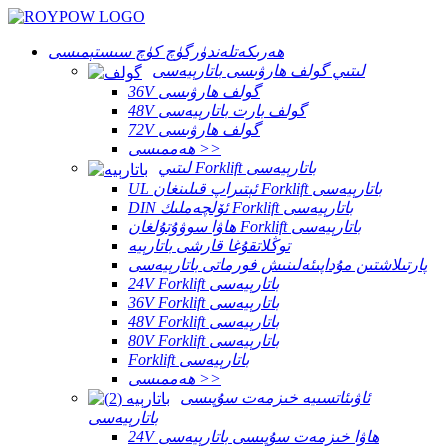
ھەرىكەتلەندۈرگۈچ كۈچ سىستېمىسى
لىتىي گولف ھارۋىسى باتارېيەسى
36V گولف ھارۋىسى
48V گولف بارت باتارېيەسى
72V گولف ھارۋىسى
ھەممىسى >>
لىتىي Forklift باتارېيەسى
UL ئېتىراپ قىلىنغان Forklift باتارېيەسى
DIN ئۆلچەملىك Forklift باتارېيەسى
ھاۋا سوۋۇتۇلغان Forklift باتارېيەسى
توڭلاتقۇغا قارشى باتارېيە
پارتىلاشتىن مۇداپىئەلىنىش فورماتى باتارېيەسى
24V Forklift باتارېيەسى
36V Forklift باتارېيەسى
48V Forklift باتارېيەسى
80V Forklift باتارېيەسى
Forklift باتارېيەسى
ھەممىسى >>
ئاۋىئاتسىيە خىزمەت سۇپىسى
باتارېيەسى
24V ھاۋا خىزمەت سۇپىسى باتارېيەسى