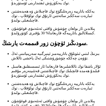
توك يەتكۈزۈش ئىقتىدارىنى ئۆستۈرىدۇ.
يەككە باتارېيە زەرەتلىگۈچ توك قاچىلاش ۋە ھەيدەشتىن
ئىبارەت سەككىز سائەتتىن ئارتۇق توك تولۇقلاپ ، توك
قاچىلىغىلى بولىدۇ.
پىلاندىن ئاز بولغان چۈشۈش ۋاقتى ئەنئەنىۋى قوغۇشۇن
كىسلاتالىق باتارېيەگە قارىغاندا% 30 يۇقىرى كۆتۈرۈلىدۇ.
سودىڭىز ئۈچۈن زور قىممەت يارىتىڭ.
بىزنىڭ لىتىي ئىئونلۇق باتارېيەمىز ئېنېرگىيە سەرپىياتىنى ئەڭ
تۆۋەن چەككە چۈشۈرۈشتىكى ئەڭ ياخشى تاللاش.
ئۇلار باشقا توك تاللاشلىرىغا قارىغاندا ئاز ئىسسىقلىق ھاسىل
قىلىدۇ ھەمدە قانچىلىك توك قاچىلاشتىن قەتئىينەزەر مۇقىم
توك يەتكۈزۈش ئىقتىدارىنى ئۆستۈرىدۇ.
يەككە باتارېيە زەرەتلىگۈچ توك قاچىلاش ۋە ھەيدەشتىن
ئىبارەت سەككىز سائەتتىن ئارتۇق توك تولۇقلاپ ، توك
قاچىلىغىلى بولىدۇ.
پىلاندىن ئاز بولغان چۈشۈش ۋاقتى ئەنئەنىۋى قوغۇشۇن
كىسلاتالىق باتارېيەگە قارىغاندا% 30 يۇقىرى كۆتۈرۈلىدۇ.