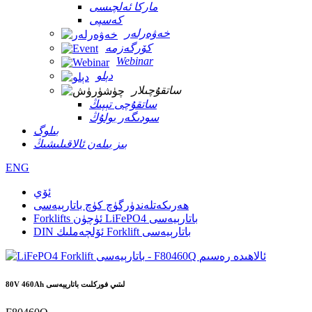
ماركا ئەلچىسى
كەسپى
خەۋەرلەر
كۆرگەزمە
Webinar
دېلو
ساتقۇچىلار
ساتقۇچى تېپىڭ
سودىگەر بولۇڭ
بىلوگ
بىز بىلەن ئالاقىلىشىڭ
ENG
ئۆي
ھەرىكەتلەندۈرگۈچ كۈچ باتارېيەسى
Forklifts ئۈچۈن LiFePO4 باتارېيەسى
DIN ئۆلچەملىك Forklift باتارېيەسى
80V 460Ah لىتىي فوركلىت باتارېيەسى