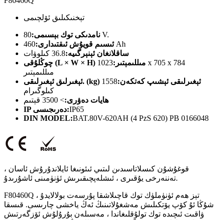
F80460Q
تېخنىكىلىق ئۆلچىمى
80 V.
نامدىكى توك بېسىمى:
460 Ah
ئىسىم قويۇش ئىقتىدارى:
ساقلانغان ئېنېرگىيە:
36.8 كىلوۋات
چوڭلۇقى (L × W × H) مىللىمېتىر:
1023 x 705 x 784
مىللىمېتىر
ئېغىرلىق ئېغىرلىقى. (kg) ئېغىرلىقى ئېشىپ كەتكەن:
1558
كىلوگىرام
ھايات دەۋرى:
> 3500 قېتىم
IP65
IP دەرىجىسى:
DIN MODEL:
BAT.80V-620AH (4 PzS 620) PB 0166048
قوغۇشۇن كىسلاتاسىدىن لىتىي ئىئونىغا ئايلاندۇرۇش ئاسان ،
تەننەرخى يۇقىرى ، ئىشلەپچىقىرىش ئۈنۈمىنى ئاشۇرىدۇ.
F80460Q تېز ھەم ئۈنۈملۈك توك قاچىلاشقا پۇرسەت بولالايدۇ ،
شۇڭا ئۇ كۆپ يۆتكىلىش مەشغۇلاتىنىڭ ئەڭ ياخشى چارىسى. قىسقا
ۋاقىت ئىچىدە توك تولۇقلىغاندا ، مەسىلەن بۇرۇلۇش ئۆزگەرتىش