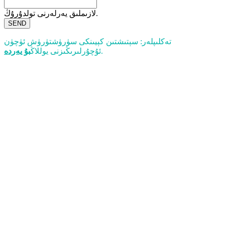
لازىملىق يەرلەرنى تولدۇرۇڭ.
SEND
تەكلىپلەر: سېتىشتىن كېيىنكى سۈرۈشتۈرۈش ئۈچۈن
.
ئۇچۇرلىرىڭىزنى يوللاڭ
بۇ يەردە