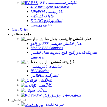
RV ئېلېكتر سىستېمىسى
48V Intelligent Alternator
LiFePO4 باتارېيەسى
ھاۋا تەڭشىگۈچ
DC-DC ئايلاندۇرغۇچ
ھەممىسى >>
UltraDrive
مۇلازىمەتلەر
ھەل قىلىش چارىسى
تۇرالغۇ ESS ھەل قىلىش چارىسى
Mobile ESS Solutions
ھەرىكەتلەندۈرگۈچ كۈچ باتارېيە ھەل قىلىش
چارىسى
نازارەت قىلىش
سانائەت باتارېيەسى
RV / Marine
ئېنېرگىيە ساقلاش
قوللاش
كاپالەت
سوئال
چۈشۈرۈش
ئىزدىنىش
بىز ھەققىدە