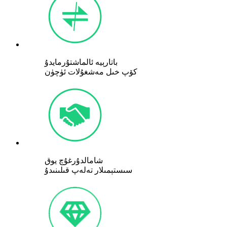
باتارېيە ئالماشتۇرمايدۇ
كۆپ خىل مەشغۇلات ئۈچۈن
شامالدۇرغۇچ يوق
سىستېمىلار تەلەپ قىلىنىدۇ