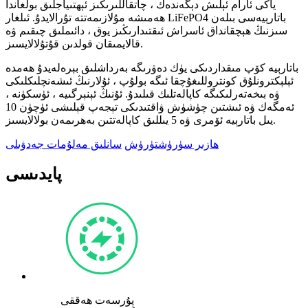
ياكى ئارام ئېلىش دېگەندەك ، چاتقاللىرىڭىز ئېھتىياجلىق بولغاندا
ھەمىشە مۇلازىمەتتە تۇرالايدۇ. ئىلغار LiFePO4 باتارېيەسى بىلەن
سىزنىڭ ھېچقانداق ئاسراش ئىقتىدارىڭىز يوق ، دائىملىق چىقىم ۋە
قالايمىقان قولدىن قۇتۇلالايسىز.
باتارېيە كۆپ مىقداردىكى يۈك دەۋرىگە بەرداشلىق بېرەلەيدۇ ھەمدە
ئېلېكترونلۇق كونتروللىغۇچقا ئىگە بولۇپ ، ئۇلارنىڭ ئىشەنچلىكلىكى
ۋە بىخەتەرلىكىگە كاپالەتلىك قىلىدۇ. ئۇنىڭ ئېنېرگىيە ، ئۈسكۈنە ،
ئەمگەك ۋە ئىشتىن چۈشۈش ۋاقتىدىكى تېجەپ قېلىشى ئۈچۈن 10
يىل باتارېيە ئۆمرى ۋە 5 يىللىق كاپالەتتىن بەھرىمەن بولالايسىز.
ھازىر سۈرۈشتۈرۈش
سانلىق مەلۇمات جەدۋىلى
پايدىسى
پۇرسەت ھەققى