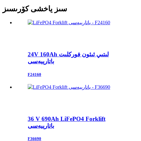
سىز ياخشى كۆرىسىز
24V 160Ah لىتىي ئىئون فوركلىت
باتارېيەسى
F24160
36 V 690Ah LiFePO4 Forklift
باتارېيەسى
F36690