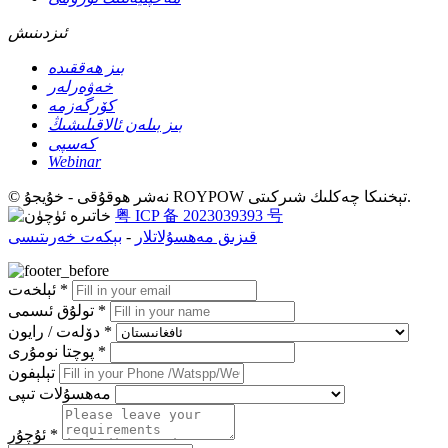
ئىزدىنىش
بىز ھەققىدە
خەۋەرلەر
كۆرگەزمە
بىز بىلەن ئالاقىلىشىڭ
كەسپى
Webinar
© نەشر ھوقۇقى - خۇيجۇ ROYPOW تېخنىكا چەكلىك شىركىتى.
粤 ICP 备 2023039393 号
قىزىق مەھسۇلاتلار
-
بېكەت خەرىتىسى
ئېلخەت *
تولۇق ئىسمى *
دۆلەت / رايون *
پوچتا نومۇرى *
تېلېفون
مەھسۇلات تىپى
ئۇچۇر *