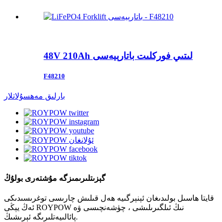
48V 210Ah لىتىي فوركلىت باتارېيەسى
F48210
بارلىق مەھسۇلاتلار
گېزىتلىرىمىزگە مۇشتەرى بولۇڭ
قايتا ھاسىل بولىدىغان ئېنېرگىيە ھەل قىلىش چارىسى توغرىسىدىكى
ئەڭ يېڭى ROYPOW نىڭ ئىلگىرىلىشى ، چۈشەنچىسى ۋە
پائالىيەتلىرىگە ئېرىشىڭ.