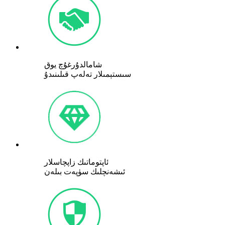
شامالدۇرغۇچ يوق
سىستېمىلار تەلەپ قىلىنىدۇ
ئاپتوماتىك زاپچاسلار
ئىشەنچلىك سۈپەت بىلەن