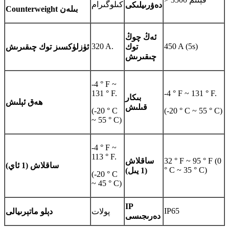
كىلوگىرام
دەۋرىيلىكى
Counterweight بىلەن
ئەڭ چوڭ
320 A.
450 A (5s)
توك
ئۈزلۈكسىز توك چىقىرىش
چىقىرىش
-4 ° F ~
131 ° F.
-4 ° F ~ 131 ° F.
بىكار
ھەق ئېلىش
قىلىش
(-20 ° C
(-20 ° C ~ 55 ° C)
~ 55 ° C)
-4 ° F ~
113 ° F.
32 ° F ~ 95 ° F (0
ساقلاش
ساقلاش (1 ئاي)
° C ~ 35 ° C)
(1 يىل)
(-20 ° C
~ 45 ° C)
IP
IP65
پولات
دېلو ماتېرىيالى
دەرىجىسى