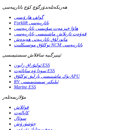
ھەرىكەتلەندۈرگۈچ كۈچ باتارېيەسى
گولف ھارۋىسى
Forklift باتارېيەسى
ھاۋا خىزمەت سۇپىسى باتارېيەسى
قەۋەت تازىلاش ماشىنىسى باتارېيەسى
ماتورلۇق باتارېيەنى ھەيدەش
توكلۇق موتسىكلىت NCM باتارېيەسى
ئېنېرگىيە ساقلاش سىستېمىسى
ئولتۇراق رايون ESS
سودا ۋە سانائەت ESS
يۈك ماشىنىسى بارلىق توكلۇق APU
RV ئېلېكتر سىستېمىسى
Marine ESS
مۇلازىمەتلەر
قوللاش
كاپالەت
سوئال
چۈشۈرۈش
مەخپىيەتلىك تۈزۈمى