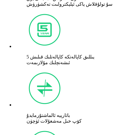
سۇ تولۇقلاش ياكى ئېلېكترولىت تەكشۈرۈش
5 يىللىق كاپالەتكە كاپالەتلىك قىلىش
ئىشەنچلىك مۇلازىمەت
باتارېيە ئالماشتۇرمايدۇ
كۆپ خىل مەشغۇلات ئۈچۈن