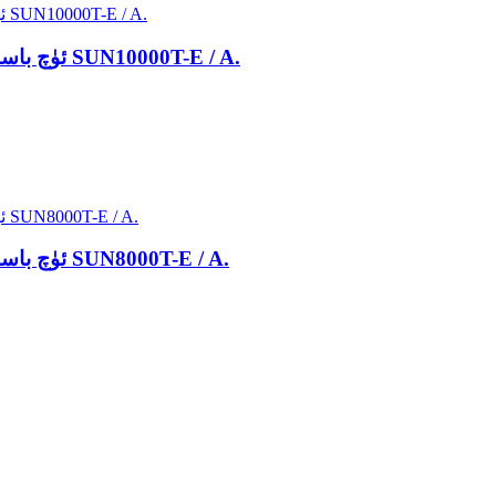
ئۈچ باسقۇچلۇق بارلىق ئېنېرگىيە ساقلاش سىستېمىسى SUN10000T-E / A.
ئۈچ باسقۇچلۇق بارلىق ئېنېرگىيە ساقلاش سىستېمىسى SUN8000T-E / A.