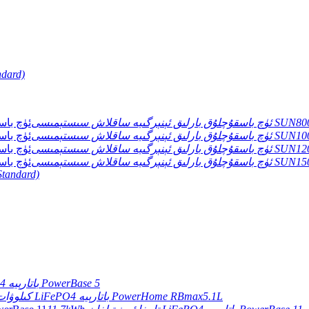
ndard)
لاش سىستېمىسى SUN8000T-E / A.
 سىستېمىسى SUN10000T-E / A.
 سىستېمىسى SUN12000T-E / A.
 سىستېمىسى SUN15000T-E / A.
Standard)
5.12kWh تامغا ئورنىتىلغان LiFePO4 باتارېيە PowerBase 5
5.12 كىلوۋات سائەت LiFePO4 باتارېيە PowerHome RBmax5.1L