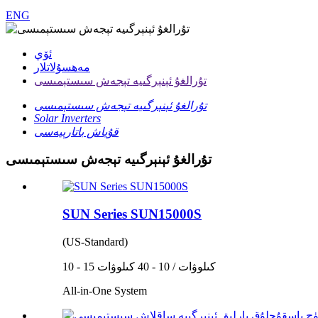
ENG
ئۆي
مەھسۇلاتلار
تۇرالغۇ ئېنېرگىيە تېجەش سىستېمىسى
تۇرالغۇ ئېنېرگىيە تېجەش سىستېمىسى
Solar Inverters
قۇياش باتارېيەسى
تۇرالغۇ ئېنېرگىيە تېجەش سىستېمىسى
SUN Series SUN15000S
(US-Standard)
10 - 15 كىلوۋات / 10 - 40 كىلوۋات
All-in-One System