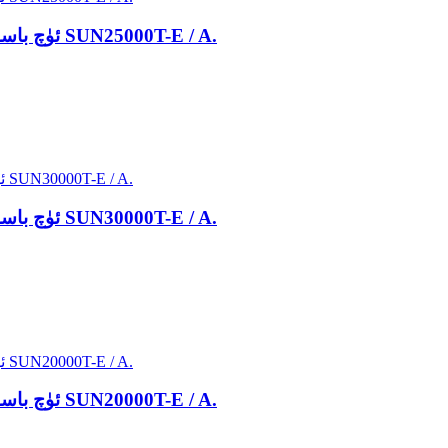
ئۈچ باسقۇچلۇق بارلىق ئېنېرگىيە ساقلاش سىستېمىسى SUN25000T-E / A.
ئۈچ باسقۇچلۇق بارلىق ئېنېرگىيە ساقلاش سىستېمىسى SUN30000T-E / A.
ئۈچ باسقۇچلۇق بارلىق ئېنېرگىيە ساقلاش سىستېمىسى SUN20000T-E / A.