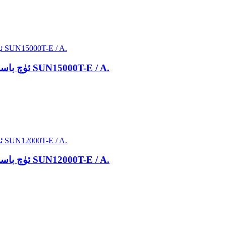
ئۈچ باسقۇچلۇق بارلىق ئېنېرگىيە ساقلاش سىستېمىسى SUN15000T-E / A.
ئۈچ باسقۇچلۇق بارلىق ئېنېرگىيە ساقلاش سىستېمىسى SUN12000T-E / A.