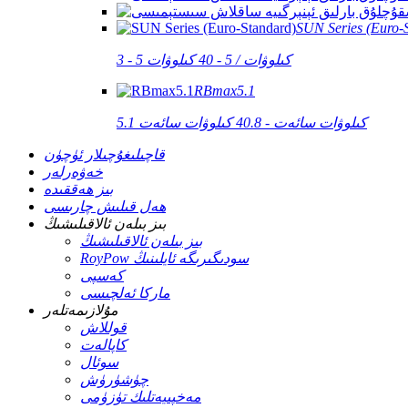
SUN Series (Euro-
3 - 5 كىلوۋات / 5 - 40 كىلوۋات
RBmax5.1
5.1 كىلوۋات سائەت - 40.8 كىلوۋات سائەت
قاچىلىغۇچىلار ئۈچۈن
خەۋەرلەر
بىز ھەققىدە
ھەل قىلىش چارىسى
بىز بىلەن ئالاقىلىشىڭ
بىز بىلەن ئالاقىلىشىڭ
RoyPow سودىگىرىگە ئايلىنىڭ
كەسپى
ماركا ئەلچىسى
مۇلازىمەتلەر
قوللاش
كاپالەت
سوئال
چۈشۈرۈش
مەخپىيەتلىك تۈزۈمى