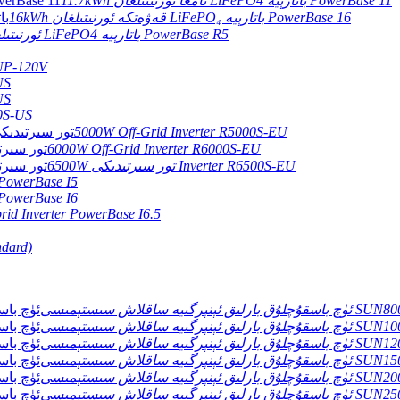
11.7kWh تامغا ئورنىتىلغان LiFePO4 باتارېيە PowerBase 11
16kWh قەۋەتكە ئورنىتىلغان LiFePO₄ باتارېيە PowerBase 16
5.12 كىلوۋات سائەت Rack ئورنىتىلغان LiFePO4 باتارېيە PowerBase R5
-UP-120V
US
US
0S-US
5000W Off-Grid Inverter R5000S-EU
6000W Off-Grid Inverter R6000S-EU
6500W تور سىرتىدىكى Inverter R6500S-EU
 PowerBase I5
 PowerBase I6
id Inverter PowerBase I6.5
ndard)
لاش سىستېمىسى SUN8000T-E / A.
 سىستېمىسى SUN10000T-E / A.
 سىستېمىسى SUN12000T-E / A.
 سىستېمىسى SUN15000T-E / A.
 سىستېمىسى SUN20000T-E / A.
 سىستېمىسى SUN25000T-E / A.