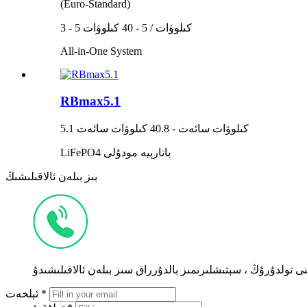
(Euro-Standard)
3 - 5 كىلوۋات / 5 - 40 كىلوۋات
All-in-One System
RBmax5.1
5.1 كىلوۋات سائەت - 40.8 كىلوۋات سائەت
LiFePO4 باتارېيە مودۇلى
بىز بىلەن ئالاقىلىشىڭ
 تولدۇرۇڭ ، سېتىشلىرىمىز بالدۇرراق سىز بىلەن ئالاقىلىشىدۇ
ئېلخەت *