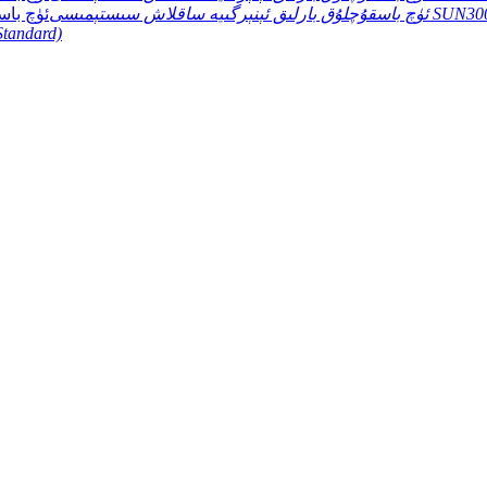
 سىستېمىسى SUN30000T-E / A.
Standard)