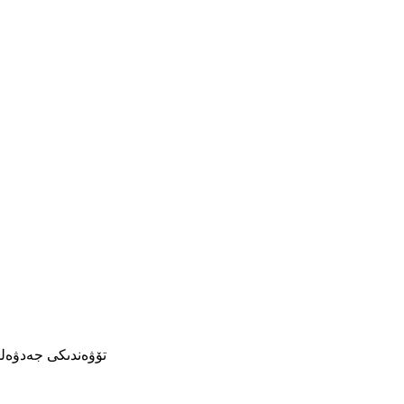
تۆۋەندىكى جەدۋەلنى